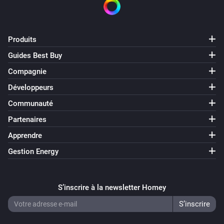
Heatzy
Définir la température
°C
Produits
Guides Best Buy
Heatzy
Compagnie
Définir le mode du thermostat sur
...
Développeurs
Heatzy
Communauté
Définir le mode de fonctionnement du chauffage
Partenaires
sur
...
Apprendre
Heatzy
Gestion Energy
Définir la durée de dérogation à
...
S’inscrire à la newsletter Homey
Heatzy
Définir la programmation à
Programmation
Heatzy