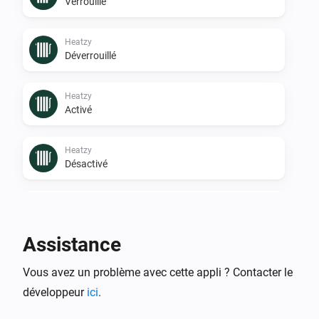
Verrouillé
Heatzy
Déverrouillé
Heatzy
Activé
Heatzy
Désactivé
Heatzy
L'état opérationnel est passé à
...
Assistance
Heatzy
Vous avez un problème avec cette appli ? Contacter le
L'humidité a changé
développeur
ici
.
Heatzy