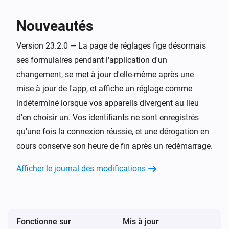
La température a changé
Nouveautés
Heatzy
La température cible a été modifiée
Version 23.2.0 — La page de réglages fige désormais
ses formulaires pendant l'application d'un
Heatzy
changement, se met à jour d'elle-même après une
Le mode du thermostat est passé à
...
mise à jour de l'app, et affiche un réglage comme
indéterminé lorsque vos appareils divergent au lieu
Heatzy
d'en choisir un. Vos identifiants ne sont enregistrés
Le mode de fonctionnement du chauffage est
passé à
qu'une fois la connexion réussie, et une dérogation en
...
cours conserve son heure de fin après un redémarrage.
Heatzy
Afficher le journal des modifications
Le durée de dérogation a changé
Heatzy
Programmation désactivée
Fonctionne sur
Mis à jour