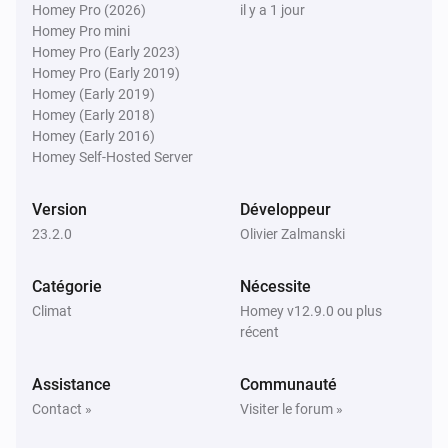
Homey Pro (2026)
il y a 1 jour
Heatzy
Homey Pro mini
Programmation activée
Homey Pro (Early 2023)
Homey Pro (Early 2019)
Heatzy
Homey (Early 2019)
Détection de fenêtre ouverte désactivée
Homey (Early 2018)
Homey (Early 2016)
Homey Self-Hosted Server
Heatzy
Détection de fenêtre ouverte désactivé
Version
Développeur
23.2.0
Olivier Zalmanski
Et...
Catégorie
Nécessite
Heatzy
L'alarme de présence est activée
Climat
Homey v12.9.0 ou plus
récent
Heatzy
Assistance
Communauté
Un verrou est verrouillé
Contact »
Visiter le forum »
Heatzy