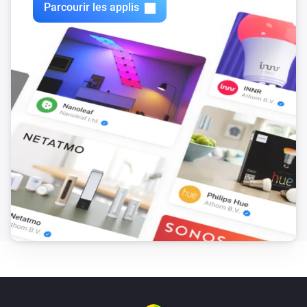
Heatzy
Parcourir les applis
La détection de fenêtre ouverte est activée
Alors...
Heatzy
Verrouiller
Heatzy
Déverrouiller
Heatzy
Activer
Heatzy
Désactiver
Heatzy
Alterner activé ou désactivé