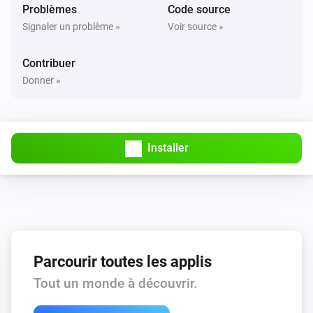
Problèmes
Est activé
Code source
Signaler un problème »
Voir source »
Heatzy
L'état opérationnel est
Contribuer
...
Donner »
Heatzy
Le mode du thermostat est
...
Installer
Heatzy
Le mode de fonctionnement du chauffage est
...
Heatzy
La durée de dérogation est
...
Parcourir toutes les applis
Heatzy
La programmation est activée
Tout un monde à découvrir.