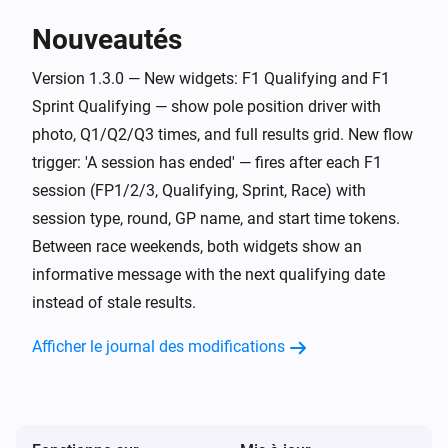
F1 Tracker Pro
Sprint qualifying starts in
X
Unit
Nouveautés
Volledig future proof

De app werkt per seizoen en haalt automatisch het 
Version 1.3.0 — New widgets: F1 Qualifying and F1
F1 Tracker Pro
actuele jaar op via de API. Nieuwe kalender? Geen 
Sprint qualifying starts now
Sprint Qualifying — show pole position driver with
photo, Q1/Q2/Q3 times, and full results grid. New flow
F1 Tracker Pro
trigger: 'A session has ended' — fires after each F1
Sprint starts in
X
Unit
session (FP1/2/3, Qualifying, Sprint, Race) with
session type, round, GP name, and start time tokens.
F1 Tracker Pro
Between race weekends, both widgets show an
Sprint starts now
informative message with the next qualifying date
instead of stale results.
Et...
Afficher le journal des modifications
F1 Tracker Pro
There is a Formula 1 session today
F1 Tracker Pro
This week is a race weekend