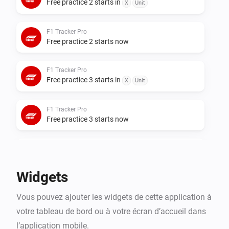
Free practice 2 starts in
- F1 Weekend Schema: het actuele raceweekend met 
X
Unit
live-indicator voor de huidige of eerstvolgende sessie, 
inclusief circuitkaart

F1 Tracker Pro
Free practice 2 starts now
- F1 Rijders Klassement: rijdersstand met hero-kaart 
voor de leider inclusief foto, punten, wins, podiums en 
F1 Tracker Pro
poles

Free practice 3 starts in
X
Unit
- F1 Constructeurs Klassement: constructeursstand 
met teamauto van de leider

F1 Tracker Pro
- F1 Afteller: countdown tot de volgende sessie

Free practice 3 starts now
Flows die écht handig zijn

F1 Tracker Pro
Next session starts in
X
Unit
Maak automatiseringen zoals:

Widgets
F1 Tracker Pro
"De kwalificatie begint over 30 minuten"

Vous pouvez ajouter les widgets de cette application à
Qualifying starts in
X
Unit
"De race begint over 1 uur"

votre tableau de bord ou à votre écran d’accueil dans
"De race is afgelopen — wie heeft gewonnen?"

l’application mobile.
F1 Tracker Pro