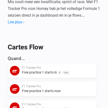
Mis nooit meer een kwalificatie, sprint of race. Met F1 
Tracker Pro voor Homey heb je het volledige Formule 1 
seizoen direct in je dashboard én in je flows.

Lire plus ›
Deze app gebruikt de Jolpica (Ergast-compatible) API 
om actuele F1 data op te halen en vertaalt die naar 
duidelijke, lokale tijden.

Cartes Flow
Wat kun je ermee?

Quand...
F1 Tracker Pro
Dashboard Widgets

Free practice 1 starts in
X
Unit
Bekijk alles in één oogopslag op je Homey dashboard:

F1 Tracker Pro
- F1 Kalender: het volledige seizoensoverzicht per 
Free practice 1 starts now
ronde met alle sessietijden, circuits en 
podiumresultaten

F1 Tracker Pro