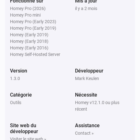
Fonctionne sur
Mis à jour
Homey Pro (2026)
il y a 2 mois
Homey Pro mini
F1 Tracker Pro
Homey Pro (Early 2023)
The race starts in
X
Unit
Homey Pro (Early 2019)
Homey (Early 2019)
Homey (Early 2018)
F1 Tracker Pro
There is a race today
Homey (Early 2016)
Homey Self-Hosted Server
F1 Tracker Pro
Version
Développeur
There is a session within
X
Unit
1.3.0
Mark Keulen
F1 Tracker Pro
Catégorie
Nécessite
It is a sprint weekend
Outils
Homey v12.1.0 ou plus
récent
Alors...
Site web du
Assistance
F1 Tracker Pro
développeur
Force refresh F1 schedule
Contact »
Visiter le site web »