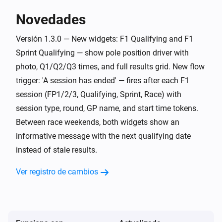
F1 Tracker Pro
Sprint qualifying starts in
X
Unit
Novedades
Volledig future proof

De app werkt per seizoen en haalt automatisch het 
Versión 1.3.0 — New widgets: F1 Qualifying and F1
F1 Tracker Pro
actuele jaar op via de API. Nieuwe kalender? Geen 
Sprint qualifying starts now
Sprint Qualifying — show pole position driver with
photo, Q1/Q2/Q3 times, and full results grid. New flow
F1 Tracker Pro
trigger: 'A session has ended' — fires after each F1
Sprint starts in
X
Unit
session (FP1/2/3, Qualifying, Sprint, Race) with
session type, round, GP name, and start time tokens.
F1 Tracker Pro
Between race weekends, both widgets show an
Sprint starts now
informative message with the next qualifying date
instead of stale results.
Y...
Ver registro de cambios
F1 Tracker Pro
There is a Formula 1 session today
F1 Tracker Pro
This week is a race weekend