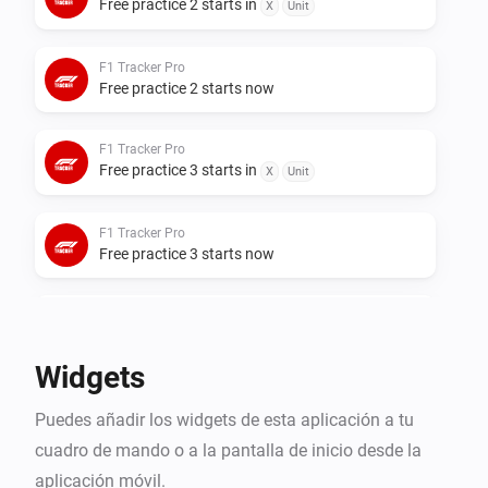
Free practice 2 starts in
- F1 Weekend Schema: het actuele raceweekend met 
X
Unit
live-indicator voor de huidige of eerstvolgende sessie, 
inclusief circuitkaart

F1 Tracker Pro
Free practice 2 starts now
- F1 Rijders Klassement: rijdersstand met hero-kaart 
voor de leider inclusief foto, punten, wins, podiums en 
F1 Tracker Pro
poles

Free practice 3 starts in
X
Unit
- F1 Constructeurs Klassement: constructeursstand 
met teamauto van de leider

F1 Tracker Pro
- F1 Afteller: countdown tot de volgende sessie

Free practice 3 starts now
Flows die écht handig zijn

F1 Tracker Pro
Next session starts in
X
Unit
Maak automatiseringen zoals:

Widgets
F1 Tracker Pro
"De kwalificatie begint over 30 minuten"

Puedes añadir los widgets de esta aplicación a tu
Qualifying starts in
X
Unit
"De race begint over 1 uur"

cuadro de mando o a la pantalla de inicio desde la
"De race is afgelopen — wie heeft gewonnen?"

aplicación móvil.
F1 Tracker Pro