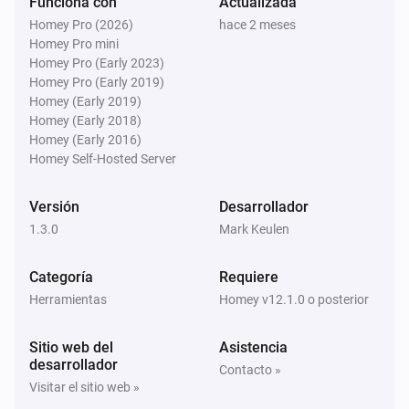
Funciona con
Actualizada
Homey Pro (2026)
hace 2 meses
Homey Pro mini
F1 Tracker Pro
Homey Pro (Early 2023)
The race starts in
X
Unit
Homey Pro (Early 2019)
Homey (Early 2019)
Homey (Early 2018)
F1 Tracker Pro
There is a race today
Homey (Early 2016)
Homey Self-Hosted Server
F1 Tracker Pro
Versión
Desarrollador
There is a session within
X
Unit
1.3.0
Mark Keulen
F1 Tracker Pro
Categoría
Requiere
It is a sprint weekend
Herramientas
Homey v12.1.0 o posterior
Entonces...
Sitio web del
Asistencia
desarrollador
Contacto »
F1 Tracker Pro
Visitar el sitio web »
Force refresh F1 schedule