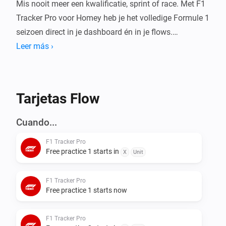
Mis nooit meer een kwalificatie, sprint of race. Met F1 
Tracker Pro voor Homey heb je het volledige Formule 1 
seizoen direct in je dashboard én in je flows.

Leer más ›
Deze app gebruikt de Jolpica (Ergast-compatible) API 
om actuele F1 data op te halen en vertaalt die naar 
duidelijke, lokale tijden.

Tarjetas Flow
Wat kun je ermee?

Cuando...
F1 Tracker Pro
Dashboard Widgets

Free practice 1 starts in
X
Unit
Bekijk alles in één oogopslag op je Homey dashboard:

F1 Tracker Pro
- F1 Kalender: het volledige seizoensoverzicht per 
Free practice 1 starts now
ronde met alle sessietijden, circuits en 
podiumresultaten

F1 Tracker Pro