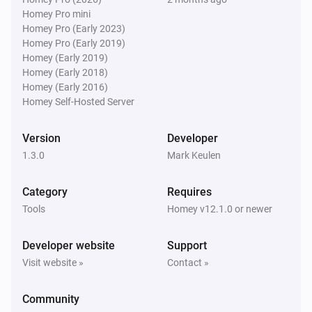
Homey Pro mini
Homey Pro (Early 2023)
F1 Tracker Pro
Homey Pro (Early 2019)
The race starts in
X
Unit
Homey (Early 2019)
Homey (Early 2018)
Homey (Early 2016)
F1 Tracker Pro
Homey Self-Hosted Server
There is a race today
Version
Developer
F1 Tracker Pro
1.3.0
Mark Keulen
There is a session within
X
Unit
Category
Requires
F1 Tracker Pro
Tools
Homey v12.1.0 or newer
It is a sprint weekend
Developer website
Support
Then...
Visit website »
Contact »
F1 Tracker Pro
Force refresh F1 schedule
Community