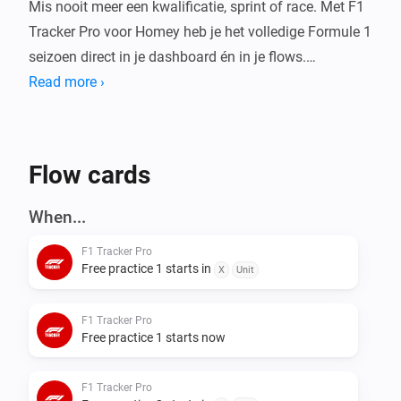
Mis nooit meer een kwalificatie, sprint of race. Met F1 
Tracker Pro voor Homey heb je het volledige Formule 1 
seizoen direct in je dashboard én in je flows.

Read more ›
Deze app gebruikt de Jolpica (Ergast-compatible) API 
om actuele F1 data op te halen en vertaalt die naar 
duidelijke, lokale tijden.

Flow cards
Wat kun je ermee?

When...
F1 Tracker Pro
Dashboard Widgets

Free practice 1 starts in
X
Unit
Bekijk alles in één oogopslag op je Homey dashboard:

F1 Tracker Pro
- F1 Kalender: het volledige seizoensoverzicht per 
Free practice 1 starts now
ronde met alle sessietijden, circuits en 
podiumresultaten

F1 Tracker Pro