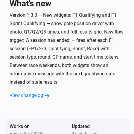
F1 Tracker Pro
What’s new
Sprint qualifying starts in
X
Unit
Volledig future proof

Version 1.3.0 — New widgets: F1 Qualifying and F1
De app werkt per seizoen en haalt automatisch het 
Sprint Qualifying — show pole position driver with
F1 Tracker Pro
actuele jaar op via de API. Nieuwe kalender? Geen 
Sprint qualifying starts now
photo, Q1/Q2/Q3 times, and full results grid. New flow
trigger: 'A session has ended' — fires after each F1
F1 Tracker Pro
session (FP1/2/3, Qualifying, Sprint, Race) with
Sprint starts in
X
Unit
session type, round, GP name, and start time tokens.
Between race weekends, both widgets show an
F1 Tracker Pro
informative message with the next qualifying date
Sprint starts now
instead of stale results.
And...
View changelog
F1 Tracker Pro
There is a Formula 1 session today
Works on
Updated
F1 Tracker Pro
This week is a race weekend
Homey Pro (2026)
2 months ago