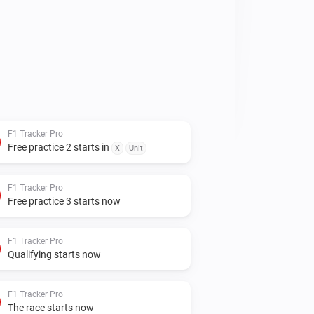
 op je Homey dashboard:

eizoensoverzicht per ronde met alle 
umresultaten

uele raceweekend met live-indicator 
e sessie, inclusief circuitkaart

F1 Tracker Pro
rsstand met hero-kaart voor de leider 
Free practice 2 starts in
X
Unit
podiums en poles

t: constructeursstand met teamauto 
F1 Tracker Pro
Free practice 3 starts now
e volgende sessie

F1 Tracker Pro
Qualifying starts now


F1 Tracker Pro
The race starts now