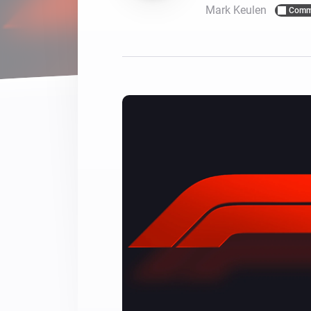
Mark Keulen
Comm
For Homey Cloud, Homey Pro
Best Buy Guides
Homey Bridge
Find the right smart home de
Extend wireless co
with six protocols
Discover Products