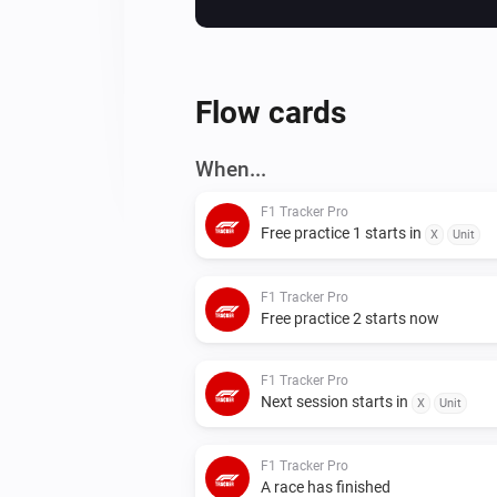
Flow cards
When...
F1 Tracker Pro
Free practice 1 starts in
X
Unit
F1 Tracker Pro
Free practice 2 starts now
F1 Tracker Pro
Next session starts in
X
Unit
F1 Tracker Pro
A race has finished