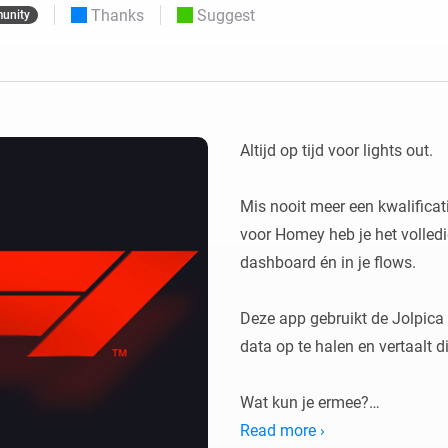
Thanks
Suggest
unity
 & Homey Self-Hosted Server.
Homey Pro
vices for you.
Ethernet Adapter
nnectivity
.
Connect to your wired
Ethernet network.
Altijd op tijd voor lights out.

Mis nooit meer een kwalificati
voor Homey heb je het volledig
dashboard én in je flows.

Deze app gebruikt de Jolpica 
data op te halen en vertaalt die
Wat kun je ermee?

Read more ›