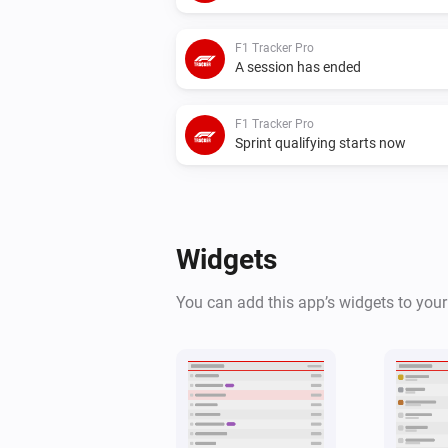
F1 Tracker Pro
A session has ended
F1 Tracker Pro
Sprint qualifying starts now
And...
F1 Tracker Pro
Widgets
There is a Formula 1 session toda
You can add this app’s widgets to you
F1 Tracker Pro
There is a race today
Then...
F1 Tracker Pro