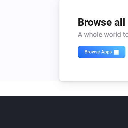
Browse all
A whole world to
Browse Apps