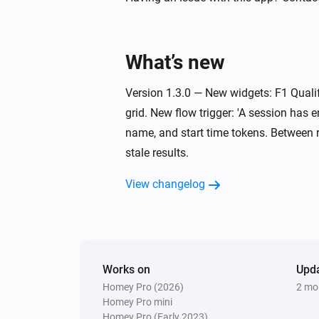
What’s new
Version 1.3.0 — New widgets: F1 Qualif
grid. New flow trigger: 'A session has 
name, and start time tokens. Between 
stale results.
View changelog
Works on
Upd
Homey Pro (2026)
2 mo
Homey Pro mini
Homey Pro (Early 2023)