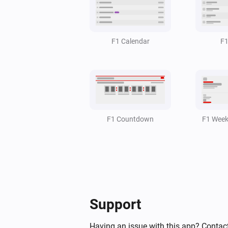
Force refresh F1 schedule
F1 Tracker Pro
F1 Calendar
F1
Adv
Get driver standings
F1 Countdown
F1 Week
Support
Having an issue with this app? Contact