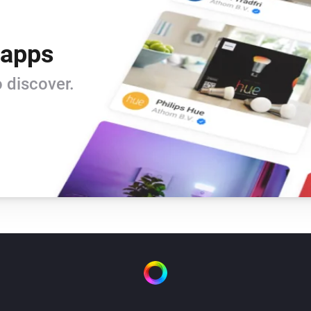
 apps
 discover.