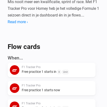
Mis nooit meer een kwalificatie, sprint of race. Met F1 
Tracker Pro voor Homey heb je het volledige Formule 1 
seizoen direct in je dashboard én in je flows.

Read more ›
Deze app gebruikt de Jolpica (Ergast-compatible) API 
om actuele F1 data op te halen en vertaalt die naar 
duidelijke, lokale tijden.

Flow cards
Wat kun je ermee?

When...
F1 Tracker Pro
Dashboard Widgets

Free practice 1 starts in
X
Unit
Bekijk alles in één oogopslag op je Homey dashboard:

F1 Tracker Pro
- F1 Kalender: het volledige seizoensoverzicht per 
Free practice 1 starts now
ronde met alle sessietijden, circuits en 
podiumresultaten

F1 Tracker Pro