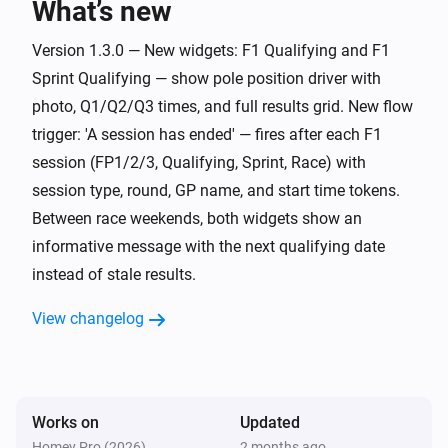
F1 Tracker Pro
What’s new
Sprint qualifying starts in
X
Unit
Volledig future proof

Version 1.3.0 — New widgets: F1 Qualifying and F1
De app werkt per seizoen en haalt automatisch het 
Sprint Qualifying — show pole position driver with
F1 Tracker Pro
actuele jaar op via de API. Nieuwe kalender? Geen 
Sprint qualifying starts now
photo, Q1/Q2/Q3 times, and full results grid. New flow
trigger: 'A session has ended' — fires after each F1
F1 Tracker Pro
session (FP1/2/3, Qualifying, Sprint, Race) with
Sprint starts in
X
Unit
session type, round, GP name, and start time tokens.
Between race weekends, both widgets show an
F1 Tracker Pro
informative message with the next qualifying date
Sprint starts now
instead of stale results.
And...
View changelog
F1 Tracker Pro
There is a Formula 1 session today
Works on
Updated
F1 Tracker Pro
This week is a race weekend
Homey Pro (2026)
2 months ago