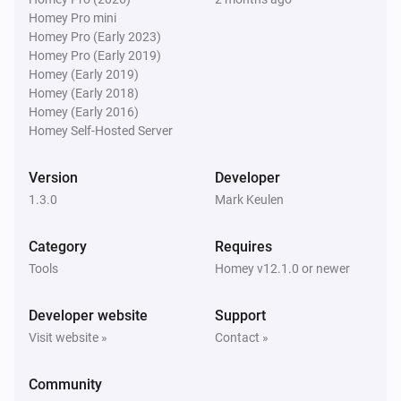
Homey Pro mini
Homey Pro (Early 2023)
F1 Tracker Pro
Homey Pro (Early 2019)
The race starts in
X
Unit
Homey (Early 2019)
Homey (Early 2018)
Homey (Early 2016)
F1 Tracker Pro
Homey Self-Hosted Server
There is a race today
Version
Developer
F1 Tracker Pro
1.3.0
Mark Keulen
There is a session within
X
Unit
Category
Requires
F1 Tracker Pro
Tools
Homey v12.1.0 or newer
It is a sprint weekend
Developer website
Support
Then...
Visit website »
Contact »
F1 Tracker Pro
Force refresh F1 schedule
Community