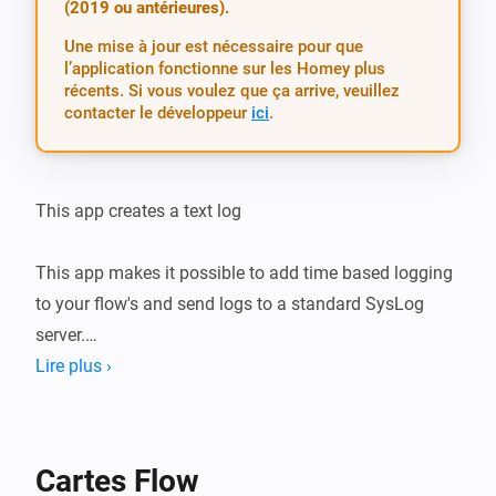
(2019 ou antérieures).
Une mise à jour est nécessaire pour que
l’application fonctionne sur les Homey plus
récents. Si vous voulez que ça arrive, veuillez
contacter le développeur
ici
.
This app creates a text log

This app makes it possible to add time based logging 
to your flow's and send logs to a standard SysLog 
server.

Lire plus ›
Use it for example  with the Email sender to send plain 
text logs.

( https://homey.app/a/email.sender/ )

Cartes Flow