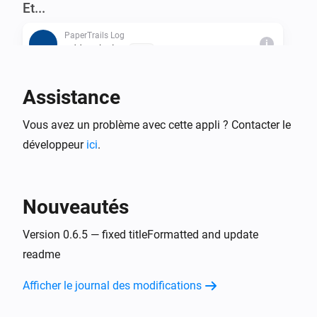
Et...
PaperTrails Log
i
Add to the log
Text...
Assistance
Alors...
PaperTrails Log
Vous avez un problème avec cette appli ? Contacter le
i
Add to the log
Text...
développeur
ici
.
PaperTrails Log
i
PaperTrails-Trigger a Flow
Nouveautés
PaperTrails Log
Version 0.6.5 — fixed titleFormatted and update
i
Clear log data
readme
PaperTrails Log
Afficher le journal des modifications
i
Truncate Log older than
...