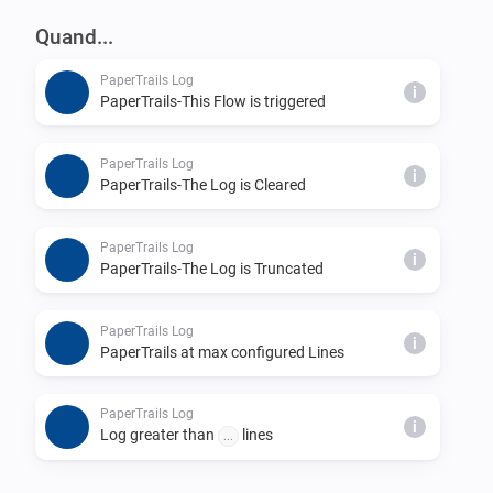
_// Trigger Logging to PaperTrails from HomeyScript_

Quand...
_let HomeyScript = await Homey.apps.getApp({ id: 
PaperTrails Log
'nu.dijker.papertrails' } );_

i
PaperTrails-This Flow is triggered
_HomeyScript.apiPost('log', { log:'Hello  World  of 
PaperTrails Log
i
PaperTrails-The Log is Cleared
PaperTrails Log
i
PaperTrails-The Log is Truncated
PaperTrails Log
i
PaperTrails at max configured Lines
PaperTrails Log
i
Log greater than
lines
...