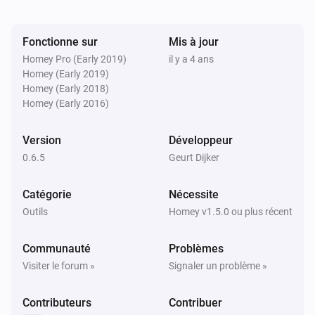
PaperTrails Log
i
Remove oldest
% of Log
...
Fonctionne sur
Mis à jour
Homey Pro (Early 2019)
il y a 4 ans
Homey (Early 2019)
PaperTrails Log
i
Send syslog msg
Homey (Early 2018)
...
...
Text...
Homey (Early 2016)
PaperTrails Log
[deprecated] Add textline to the log. (without
Version
Développeur
i
timestamp)
Text...
0.6.5
Geurt Dijker
Catégorie
Nécessite
Outils
Homey v1.5.0 ou plus récent
Communauté
Problèmes
Visiter le forum »
Signaler un problème »
Contributeurs
Contribuer