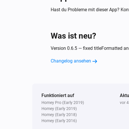
[veraltet] Fügen Sie dem Log eine
Textzeile hinzu. (ohne Zeitstempel)
Hast du Probleme mit dieser App? Kont
Text...
Was ist neu?
Version 0.6.5 — fixed titleFormatted 
Changelog ansehen
Funktioniert auf
Aktu
Homey Pro (Early 2019)
vor 
Homey (Early 2019)
Homey (Early 2018)
Homey (Early 2016)