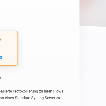
Homey Pro
Ethernet Adapter
Stelle eine Verbindung mit
deinem Ethernet-Netzwerk
her.
r
er
.


asierte Protokollierung zu Ihren Flows 
an einen Standard SysLog-Server zu 