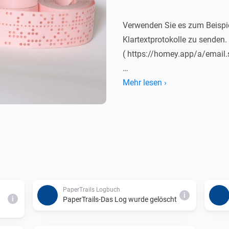
Verwenden Sie es zum Beispie
Klartextprotokolle zu senden.

( https://homey.app/a/email.s
_// Trigger Logging naar Pape
Mehr lesen ›
_let HomeyScript = await Hom
'nu.dijker.papertrails' } );_

PaperTrails Logbuch
i
i
PaperTrails-Das Log wurde gelöscht