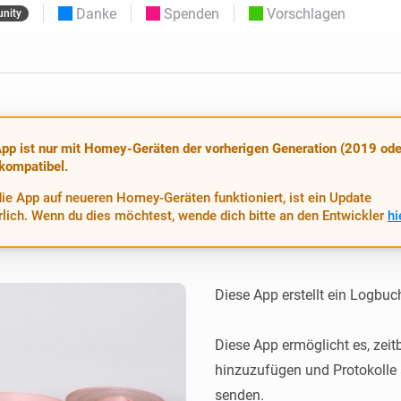
Moods
Danke
Spenden
Vorschlagen
nity
ashboards.
Wähle oder erstelle Voreinstellungen für die
en
Beleuchtung.
 und Homey Self-Hosted Server.
rt-Home-Geräte für Sie.
Homey Energy Dongle
kabellose
Überwachen Sie den
 sechs
Stromverbrauch Ihres
Hauses in Echtzeit.
pp ist nur mit Homey-Geräten der vorherigen Generation (2019 ode
 kompatibel.
ie App auf neueren Homey-Geräten funktioniert, ist ein Update
rlich. Wenn du dies möchtest, wende dich bitte an den Entwickler
hi
Diese App erstellt ein Logbuch
Diese App ermöglicht es, zeitb
hinzuzufügen und Protokolle 
senden.
