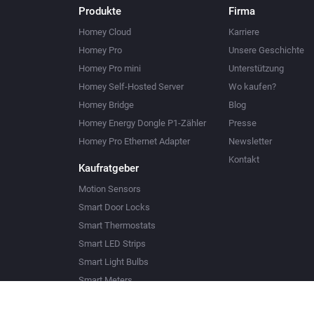
Produkte
Firma
Homey Cloud
Karriere
Homey Pro
Unsere Geschichte
Homey Pro mini
Unterstützung
Homey Self-Hosted Server
Wo kaufen?
Homey Bridge
Blog
Homey Energy Dongle P1-Zähler
Presse
Homey Pro Ethernet Adapter
Newsletter
Kontakt
Kaufratgeber
Motion Sensors
Smart Door Locks
Smart Thermostats
Smart LED Strips
Smart Light Bulbs
Smart Meters