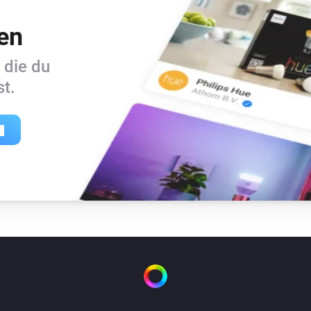
en
 die du
t.