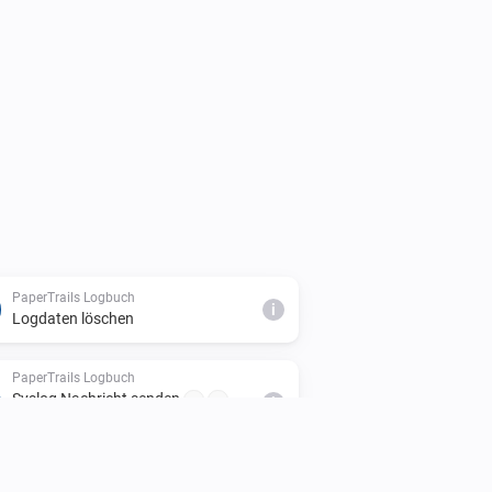
PaperTrails Logbuch
i
Logdaten löschen
PaperTrails Logbuch
Syslog Nachricht senden
...
...
i
Text...