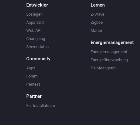
Entwickler
Lernen
Loslegen
Z-Wave
Apps SDK
Zigbee
Web API
Matter
Changelog
Energiemanagement
Serverstatus
Energiemanagement
Community
Energieüberwachung
Apps
P1-Messgerät
Forum
Pentest
Partner
Für Installateure