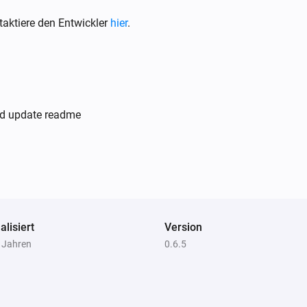
i
aktiere den Entwickler
hier
.
and update readme
alisiert
Version
4 Jahren
0.6.5