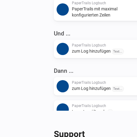
PaperTrails Logbuch
PaperTrails mit maximal
konfigurierten Zeilen
Und ...
PaperTrails Logbuch
zum Log hinzufügen
Text...
Dann ...
PaperTrails Logbuch
zum Log hinzufügen
Text...
PaperTrails Logbuch
Leere Log älter als
...
Support
PaperTrails Logbuch