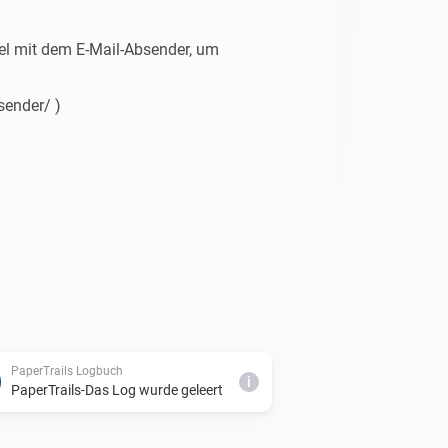
l mit dem E-Mail-Absender, um 
ender/ )

rTrails vanuit HomeyScript_

ey.apps.getApp({ id: 
PaperTrails Logbuch
i
PaperTrails-Das Log wurde geleert