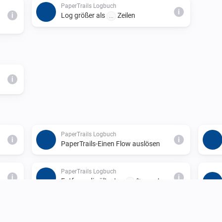
PaperTrails Logbuch
i
i
Log größer als
Zeilen
...
i
PaperTrails Logbuch
i
i
PaperTrails-Einen Flow auslösen
PaperTrails Logbuch
i
i
Entferne die ältesten
% vom Log
...