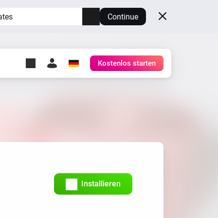
ates
Continue
Kostenlos starten
y Self-Hosted Server
ge
deinen eigenen Homey.
h
Self-Hosted Server
Lass Homey auf deiner
Hardware laufen.
Installieren