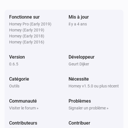
PaperTrails Log
i
Remove oldest
% of Log
...
Fonctionne sur
Mis à jour
Homey Pro (Early 2019)
il y a 4 ans
Homey (Early 2019)
PaperTrails Log
i
Send syslog msg
Homey (Early 2018)
...
...
Text...
Homey (Early 2016)
PaperTrails Log
[deprecated] Add textline to the log. (without
Version
Développeur
i
timestamp)
Text...
0.6.5
Geurt Dijker
Catégorie
Nécessite
Outils
Homey v1.5.0 ou plus récent
Communauté
Problèmes
Visiter le forum »
Signaler un problème »
Contributeurs
Contribuer