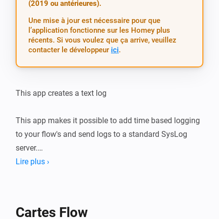
(2019 ou antérieures).
Une mise à jour est nécessaire pour que
l’application fonctionne sur les Homey plus
récents. Si vous voulez que ça arrive, veuillez
contacter le développeur
ici
.
This app creates a text log

This app makes it possible to add time based logging 
to your flow's and send logs to a standard SysLog 
server.

Lire plus ›
Use it for example  with the Email sender to send plain 
text logs.

( https://homey.app/a/email.sender/ )

Cartes Flow