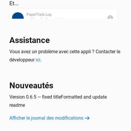
Et...
PaperTrails Log
i
Add to the log
Text...
Assistance
Alors...
PaperTrails Log
Vous avez un problème avec cette appli ? Contacter le
i
Add to the log
Text...
développeur
ici
.
PaperTrails Log
i
PaperTrails-Trigger a Flow
Nouveautés
PaperTrails Log
Version 0.6.5 — fixed titleFormatted and update
i
Clear log data
readme
PaperTrails Log
Afficher le journal des modifications
i
Truncate Log older than
...