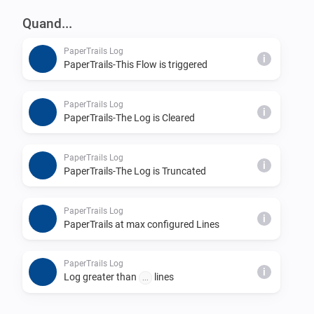
_// Trigger Logging to PaperTrails from HomeyScript_

Quand...
_let HomeyScript = await Homey.apps.getApp({ id: 
PaperTrails Log
'nu.dijker.papertrails' } );_

i
PaperTrails-This Flow is triggered
_HomeyScript.apiPost('log', { log:'Hello  World  of 
PaperTrails Log
i
PaperTrails-The Log is Cleared
PaperTrails Log
i
PaperTrails-The Log is Truncated
PaperTrails Log
i
PaperTrails at max configured Lines
PaperTrails Log
i
Log greater than
lines
...