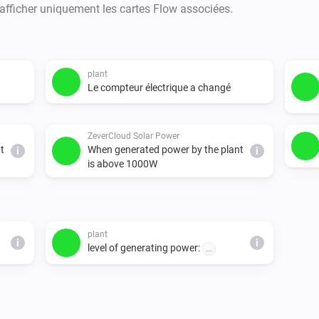
conditions

 afficher uniquement les cartes Flow associées.
- is_generating

- generating_output

  - minimal, under 100W

plant
  - ok, between 100 & 500W"

Le compteur électrique a changé
  - better, between 500 & 1000
  - nice, between 1000 & 1500
ZeverCloud Solar Power
  - super, between 1500 & 200
t
When generated power by the plant
i
i
is above 1000W
  - chill, between 2000 & 3000
  - awesome, between 3000 
plant
i
i
level of generating power:
...