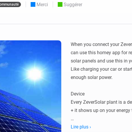
Merci
Suggérer
ommunauté
Moods
commandés
d personnalisés.
Choisissez ou créez des préréglages de
o et Homey Self-Hosted Server.
lumière.
domotiques pour vous.
Homey Pro
Ethernet Adapter
tivité sans
tocoles.
Connectez-vous à votre
réseau Ethernet câblé.
When you connect your ZeverS
can use this homey app for ret
solar panels and use this in
Like charging your car or sta
enough solar power.

Device

Every ZeverSolar plant is a d
+ it shows up on your energy 
Requesting the app and secret
Lire plus ›