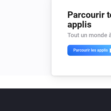
Parcourir t
applis
Tout un monde à
Parcourir les applis