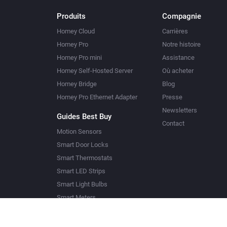
Produits
Compagnie
Homey Cloud
Carrières
Homey Pro
Notre histoire
Homey Pro mini
Assistance
Homey Self-Hosted Server
Où acheter
Homey Bridge
Blog
Homey Pro Ethernet Adapter
Presse
Newsletters
Guides Best Buy
Contact
Motion Sensors
Smart Door Locks
Smart Thermostats
Smart LED Strips
Smart Light Bulbs
Smart Meters