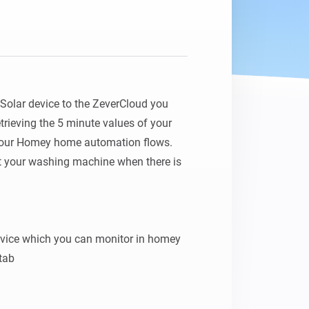
olar device to the ZeverCloud you 
rieving the 5 minute values of your 
 your Homey home automation flows. 
rt your washing machine when there is 
evice which you can monitor in homey 
tab

 key from zeversolar
