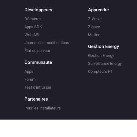
Développeurs
Apprendre
Démarrer
Z-Wave
Apps SDK
Zigbee
Web API
Matter
Journal des modifications
Gestion Energy
État du serveur
Gestion Energy
Communauté
Surveillance Energy
Apps
Compteurs P1
Forum
Test d’intrusion
Partenaires
Pour les installateurs