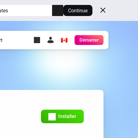
ates
Continue
t
Démarrer
y Self-Hosted Server
es
ez votre propre Homey.
h
Self-Hosted Server
Exécutez Homey sur votre
matériel.
Installer