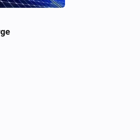
Mail to service.eu@zeversolar.
fields are hidden fields on yo
rge
Retrieving the api key of a pla
When you go this page https
and add step 5 you can get the
key as input for this app.

Flows

triggers

- PowerAbove100W

- PowerAbove500W

- PowerAbove1000W

- PowerIs0W
