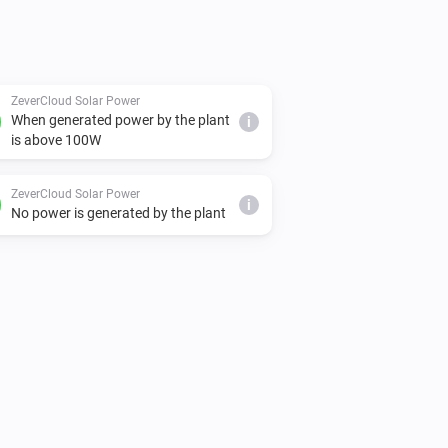
ZeverCloud Solar Power
When generated power by the plant
i
is above 100W
W

W

ZeverCloud Solar Power
0W

i
No power is generated by the plant
W

& 4000W