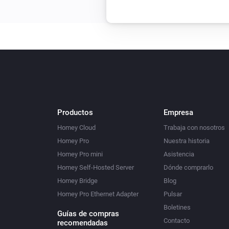
Productos
Empresa
Homey Cloud
Trabaja con nosotros
Homey Pro
Nuestra historia
Homey Pro mini
Asistencia
Homey Self-Hosted Server
Dónde comprarlo
Homey Bridge
Blog
Homey Pro Ethernet Adapter
Pulsar
Boletines
Guías de compras
Contacto
recomendadas