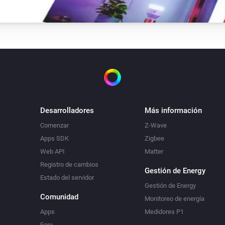
Desarrolladores
Más información
Comenzar
Z-Wave
Apps SDK
Zigbee
Web API
Matter
Registro de cambios
Gestión de Energy
Estado del servidor
Gestión de Energy
Comunidad
Monitoreo de energía
Apps
Medidores P1
Foro