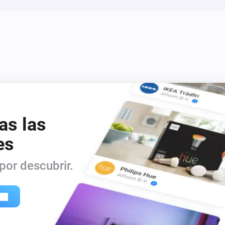
as las
es
or descubrir.