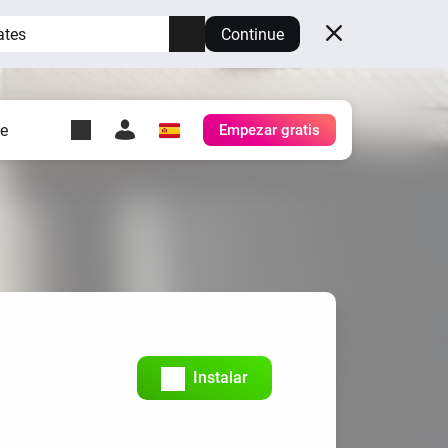
ates
Continue
te
Empezar gratis
y Self-Hosted Server
es
tu propio Homey.
h
Self-Hosted Server
Ejecuta Homey en tu
hardware.
Instalar