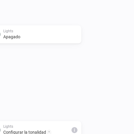
Lights
Apagado
Lights
i
Configurar la tonalidad
°