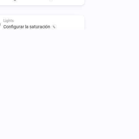
Lights
Configurar la saturación
%
Lights
Apagar
Smart Plug
Apagar