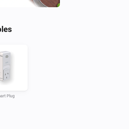
bles
art Plug