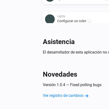
Lights
Configurar un color
...
Lights
Configurar la temperatura
Asistencia
%
El desarrollador de esta aplicación no 
Lights
Encender o apagar
Novedades
Smart Plug
Encender o apagar
Versión 1.0.4 — Fixed polling bugs
Ver registro de cambios