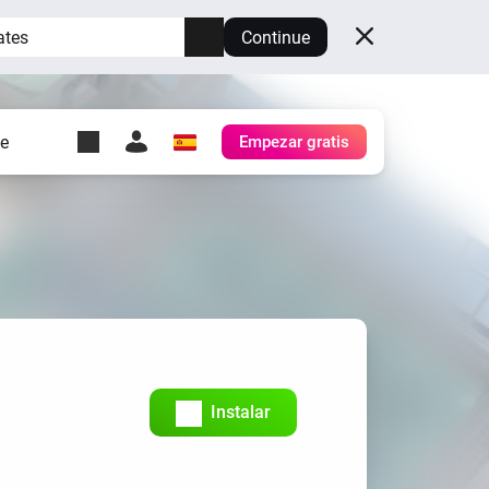
ates
Continue
te
Empezar gratis
y Self-Hosted Server
es
tu propio Homey.
h
Self-Hosted Server
Ejecuta Homey en tu
hardware.
Instalar