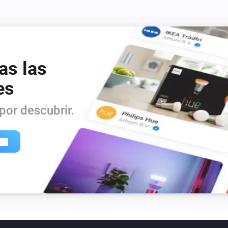
as las
es
or descubrir.