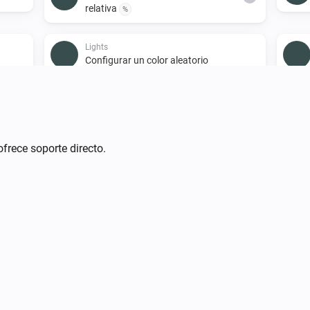
relativa
%
Lights
Configurar un color aleatorio
Lights
i
Encender
ofrece soporte directo.
Smart Plug
Encender