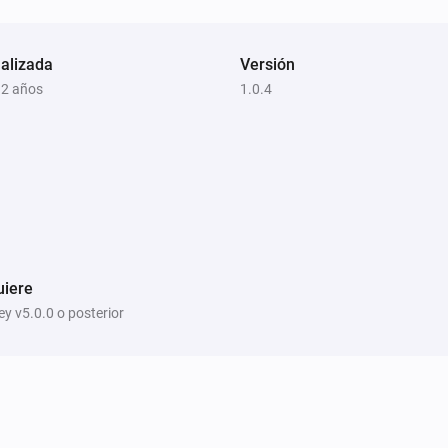
alizada
Versión
 2 años
1.0.4
uiere
y v5.0.0 o posterior