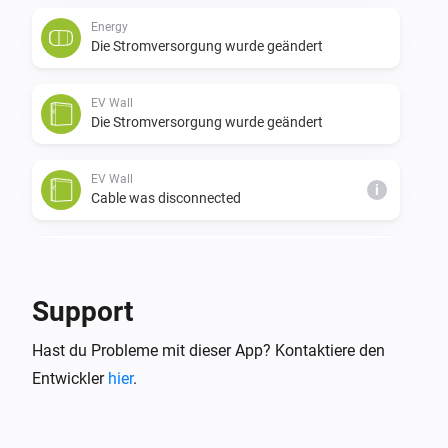
Energy
Die Stromversorgung wurde geändert
EV Wall
Die Stromversorgung wurde geändert
EV Wall
i
Cable was disconnected
EV Wall
i
Cable was connected
Support
EV Wall
i
Hast du Probleme mit dieser App? Kontaktiere den
Charging was stopped
Entwickler
hier
.
EV Wall
i
Charging was started