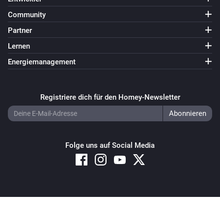
EV Wall
i
Start standard charging
Community
Partner
Switch
Lernen
Einschalten
Energiemanagement
Switch
Ausschalten
Registriere dich für den Homey-Newsletter
Switch
Ein- oder ausschalten
Folge uns auf Social Media
Copyright © 2026 Athom B.V. – All rights reserved
Privacy and Cookie Notice
|
Terms and Conditions