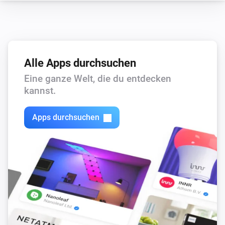
Switch
i
Connection state has changed to
state
Alle Apps durchsuchen
Und ...
Eine ganze Welt, die du entdecken
Comfort Plug
kannst.
Ist an
Apps durchsuchen
EV Wall
i
Cable is connected
EV Wall
i
Is charging
Switch
Ist an