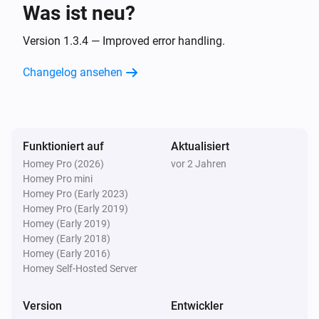
Was ist neu?
Gas & Water
Der Batteriestand hat sich geändert
Version 1.3.4 — Improved error handling.
Changelog ansehen
Gas & Water
Die Luftfeuchtigkeit hat sich geändert
Gas & Water
Funktioniert auf
Aktualisiert
Die Temperatur hat sich geändert
Homey Pro (2026)
vor 2 Jahren
Homey Pro mini
Gas & Water
Homey Pro (Early 2023)
Der Gaszähler hat sich geändert
Homey Pro (Early 2019)
Homey (Early 2019)
Homey (Early 2018)
Gas & Water
Homey (Early 2016)
Der Wasserzähler hat sich geändert
Homey Self-Hosted Server
Gas & Water
Version
Entwickler
Der Wasserfluss hat sich geändert