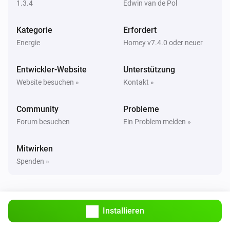
1.3.4
Edwin van de Pol
Genius
Kategorie
Erfordert
Die Stromversorgung wurde geändert
Energie
Homey v7.4.0 oder neuer
Plus
Entwickler-Website
Unterstützung
Die Stromversorgung wurde geändert
Website besuchen »
Kontakt »
Solar
Community
Probleme
Die Stromversorgung wurde geändert
Forum besuchen
Ein Problem melden »
Switch
Mitwirken
Die Stromversorgung wurde geändert
Spenden »
Switch
Angeschaltet
Installieren
Switch
Ausgeschaltet