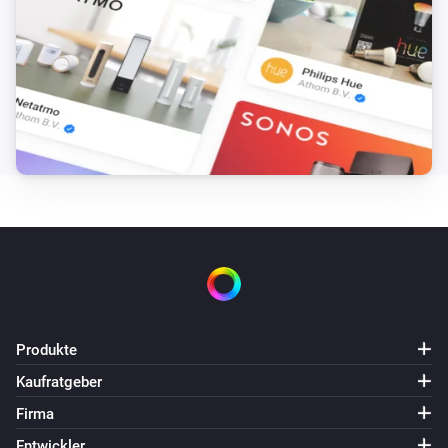
Dann ...
Comfort Plug
Einschalten
Comfort Plug
Ausschalten
Comfort Plug
Ein- oder ausschalten
EV Wall
i
Stop charging
Produkte
EV Wall
Kaufratgeber
i
Start smart charging
Firma
Entwickler