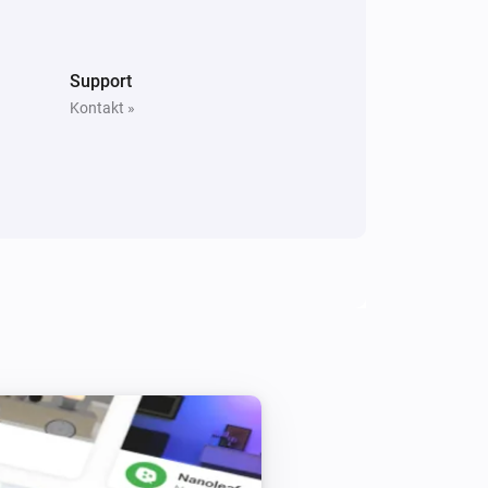
Switch
Växla på och av
Support
Kontakt »