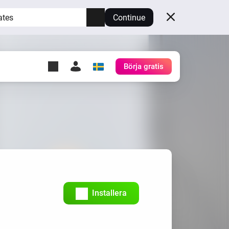
ates
Continue
Börja gratis
y Self-Hosted Server
gg
rd för din egen Homey.
h
Self-Hosted Server
Kör Homey på din hårdvara.
Installera