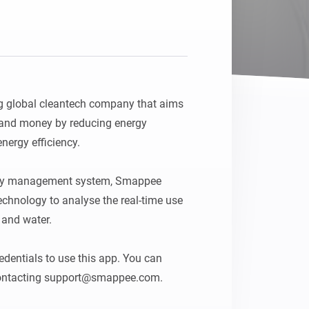
Homey Pro
Ethernet-adapter
Anslut till ditt trådbundna
Ethernet-nätverk.
 global cleantech company that aims 
 and money by reducing energy 
ergy efficiency.

rgy management system, Smappee 
 technology to analyse the real-time use 
 and water.

entials to use this app. You can 