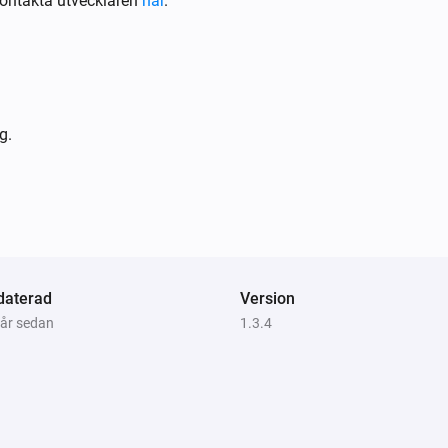
ontakta utvecklaren
här
.
EV Wall
i
Cable is connected
g.
daterad
Version
Comfort Plug
 år sedan
1.3.4
Stäng av
EV Wall
i
i
Start smart charging