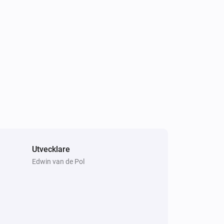
EV Wall
i
Is charging
Utvecklare
Comfort Plug
Edwin van de Pol
Växla på och av
EV Wall
i
Start standard charging