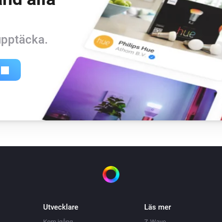
 upptäcka.
Utvecklare
Läs mer
Kom igång
Z-Wave