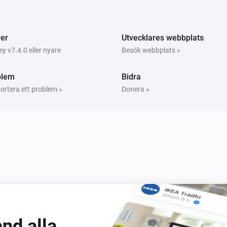
Switch
Stäng av
er
Utvecklares webbplats
 v7.4.0 eller nyare
Besök webbplats »
blem
Bidra
ortera ett problem »
Donera »
nd alla