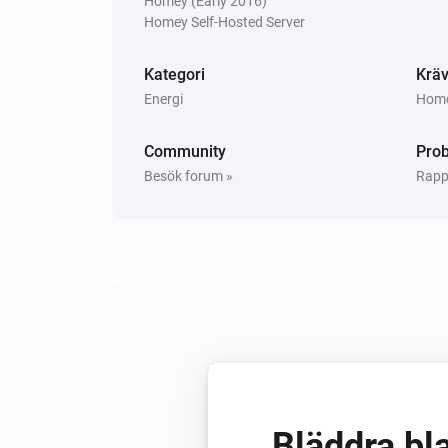
Homey (Early 2016)
Switch
Homey Self-Hosted Server
Aktivera
Kategori
Kräv
Energi
Homey
Community
Pro
Besök forum »
Rapp
Bläddra bla