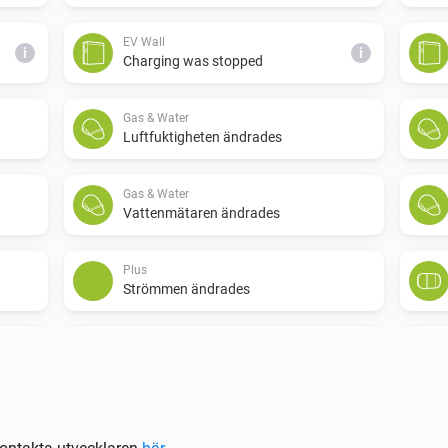
EV Wall
i
i
Charging was stopped
Gas & Water
Luftfuktigheten ändrades
Gas & Water
Vattenmätaren ändrades
Plus
Strömmen ändrades
Switch
Aktiverad
i