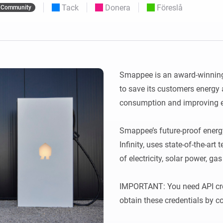
Moods
Tack
Donera
Föreslå
Community
ntpaneler.
Välj eller skapa förinställningar för
belysning.
 och Homey Self-Hosted Server.
 för dig.
Homey Energy Dongle
sa
Övervaka ditt hems
 sex
energianvändning i realtid.
Smappee is an award-winning
to save its customers energy
consumption and improving en
Smappee’s future-proof ene
Infinity, uses state-of-the-art
of electricity, solar power, gas
IMPORTANT: You need API cred