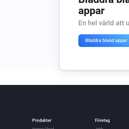
appar
En hel värld att
Bläddra bland appar
Produkter
Företag
Homey Cloud
Jobb