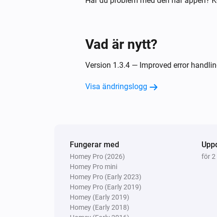
Har du problem med den här appen? K
state
Och...
Vad är nytt?
Comfort Plug
Är på
Version 1.3.4 — Improved error handlin
Visa ändringslogg
Switch
Är på
Då...
Fungerar med
Upp
Comfort Plug
Homey Pro (2026)
för 2
Aktivera
Homey Pro mini
Homey Pro (Early 2023)
Homey Pro (Early 2019)
EV Wall
Stop charging
Homey (Early 2019)
Homey (Early 2018)