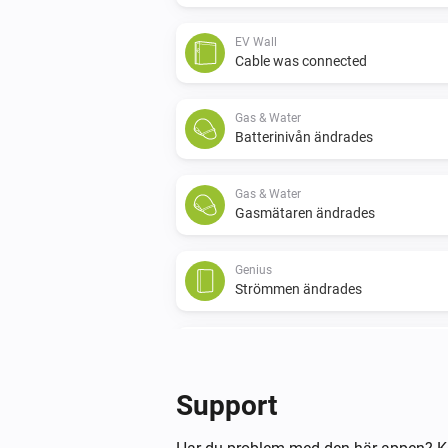
EV Wall
Cable was connected
Gas & Water
Batterinivån ändrades
Gas & Water
Gasmätaren ändrades
Genius
Strömmen ändrades
Switch
Strömmen ändrades
Support
Switch
Connection state has changed to