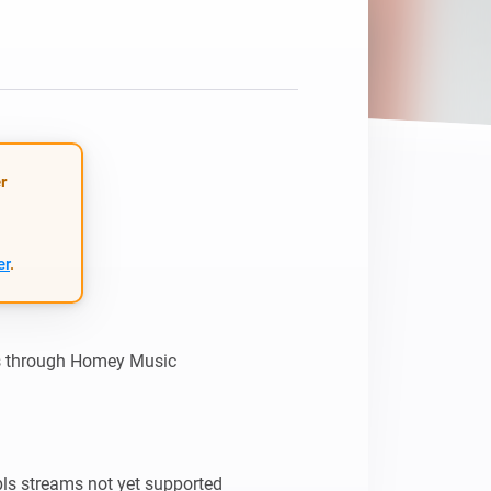
Homey Pro
Ethernet Adapter
Stelle eine Verbindung mit
deinem Ethernet-Netzwerk
her.
r
er
.
ns through Homey Music

s streams not yet supported
