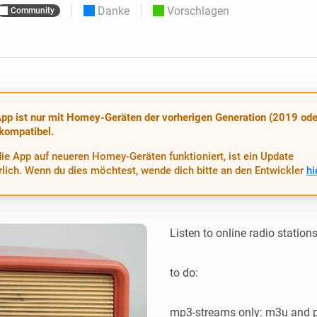
Moods
Danke
Vorschlagen
Community
ashboards.
Wähle oder erstelle Voreinstellungen für die
en
Beleuchtung.
 und Homey Self-Hosted Server.
rt-Home-Geräte für Sie.
Homey Energy Dongle
kabellose
Überwachen Sie den
 sechs
Stromverbrauch Ihres
Hauses in Echtzeit.
pp ist nur mit Homey-Geräten der vorherigen Generation (2019 ode
 kompatibel.
ie App auf neueren Homey-Geräten funktioniert, ist ein Update
rlich. Wenn du dies möchtest, wende dich bitte an den Entwickler
hi
Listen to online radio statio
to do:

mp3-streams only: m3u and pl