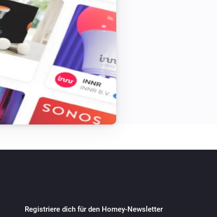
eam03.sintradio.nl/stream

eworld.com/TLPSTR21.mp3

n translation

ng mamangermedia after changing 
ey v2.x

-page v1.1.0 (17-11-2017) play radio 
mey-Music)

Registriere dich für den Homey-Newsletter
al flowtriggers, edited settings-