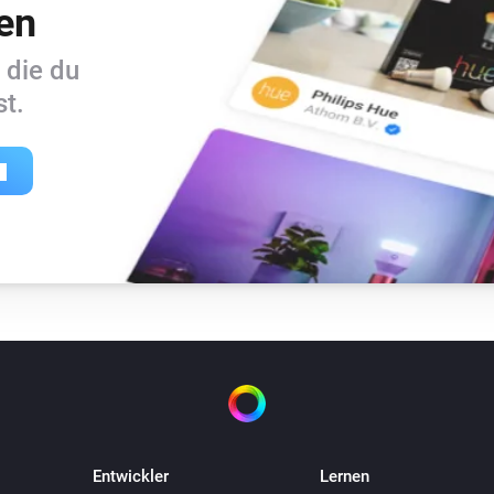
en
Sinterklaas-radio : http://str
 die du
German

t.
538 Verrückte Halbe Stunde : 
http://20103.live.streamth
Changelog

v1.2.2 (3-3-2019) added germa
v1.2.1 (18-2-2019) fix calli
setting

v1.2.0 (29-1-2019) fix for Hom
v1.1.1 (10-3-2018) edited app
through flowcard-search (Ho
Entwickler
Lernen
v1.0.0 (13-11-2017) added glob