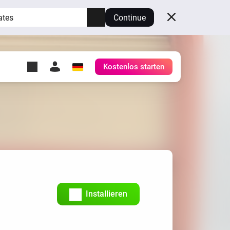
ates
Continue
Kostenlos starten
y Self-Hosted Server
ge
deinen eigenen Homey.
h
Self-Hosted Server
Lass Homey auf deiner
Hardware laufen.
Installieren