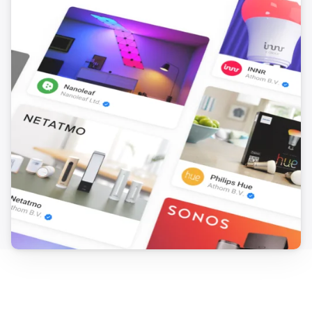
Sinterklaas-radio : http://stream03.sintradio.nl/stream

German

538 Verrückte Halbe Stunde : 
http://20103.live.streamtheworld.com/TLPSTR21.mp3

Changelog

v1.2.2 (3-3-2019) added german translation

v1.2.1 (18-2-2019) fix calling mamangermedia after 
changing setting

v1.2.0 (29-1-2019) fix for Homey v2.x

v1.1.1 (10-3-2018) edited app-page v1.1.0 (17-11-2017) 
play radio through flowcard-search (Homey-Music)
