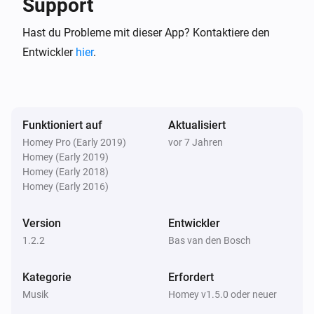
Support
Some examples of streams which can be added:

Hast du Probleme mit dieser App? Kontaktiere den
NL:

Entwickler
hier
.
Radio 1 : http://icecast.omroep.nl/radio1-sb-mp3

Radio 2 : http://icecast.omroep.nl/radio2-sb-mp3

Funktioniert auf
Aktualisiert
3FM : http://icecast.omroep.nl/3fm-bb-mp3

Homey Pro (Early 2019)
vor 7 Jahren
Radio 4 : http://icecast.omroep.nl/radio4-sb-mp3

Homey (Early 2019)
Radio 5 : http://icecast.omroep.nl/radio5-sb-mp3

Homey (Early 2018)
3FM Serious Talent : http://icecast.omroep.nl/3fm-
Homey (Early 2016)
serioustalent-mp3

Version
Entwickler
3FM Alternative : http://icecast.omroep.nl/3fm-
1.2.2
Bas van den Bosch
alternative-mp3

Funx NL : http://icecast.omroep.nl/funx-sb-mp3

Kategorie
Erfordert
Sky Radio 101 FM : 
Musik
Homey v1.5.0 oder neuer
http://20073.live.streamtheworld.com/SKYRADIO.mp3
