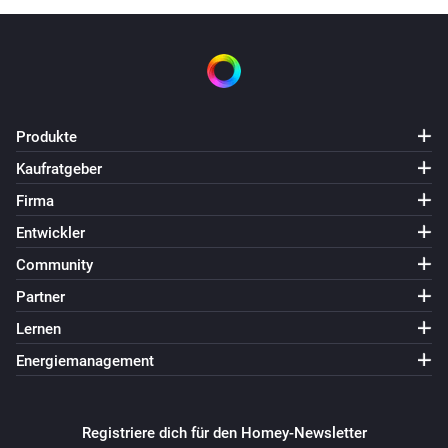
v1.0.0 (13-11-2017) added global flowtriggers, edited 
settings-screen for Mobile app v2

v0.0.2 (21-10-2017) changed pics

v0.0.1 (21-10-2017) first version

Produkte
Thanks to

Kaufratgeber
Firma
Icon:

Entwickler
https://visualpharm.com/free-icons/radio-
Community
595b40b75ba036ed117d88c3

Image:

Partner
https://nl.pinterest.com/pin/352899320771649081/

Lernen
Hendrik Jansen:

Energiemanagement
https://www.hendrikjansen.nl/henk/streaming.html
Registriere dich für den Homey-Newsletter