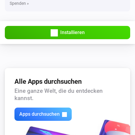
Spenden »
Inverter
Curtail active power to
% of
Percent (0–100)
i
the manual power limit
Installieren
Inverter
i
Limit the active power output to
Power (W)
Alle Apps durchsuchen
Eine ganze Welt, die du entdecken
kannst.
Apps durchsuchen