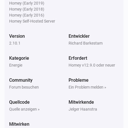
Phase
is utilized above
%
...
Utilization (%)
Homey (Early 2019)
Homey (Early 2018)
Homey (Early 2016)
Inverter
Homey Self-Hosted Server
Daily yield is above
Daily yield (kWh)
Version
Entwickler
Inverter
2.10.1
Richard Barkestam
Operational status contains
Operational status
Kategorie
Erfordert
Inverter
Energie
Homey v12.9.0 oder neuer
Power is below
Power (W)
Community
Probleme
Dann ...
Forum besuchen
Ein Problem melden »
Energy Meter
i
Quellcode
Mitwirkende
Set the export limit to
Limit (%)
Quelle anzeigen »
Jelger Haanstra
Inverter
i
Mitwirken
Zielleistung festlegen
W