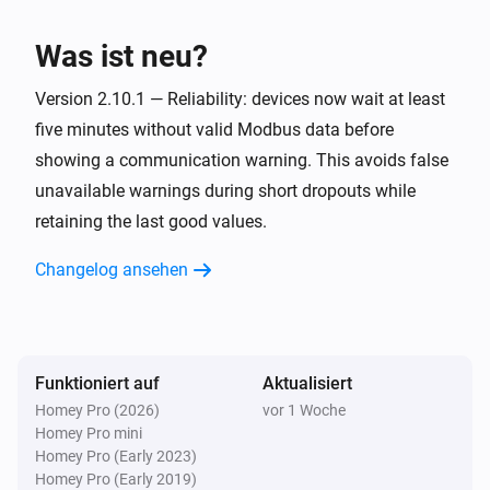
Der Gesamtverbrauch hat sich geändert
Was ist neu?
Inverter
Version 2.10.1 — Reliability: devices now wait at least
Condition changed to [[inverter_condition]]
five minutes without valid Modbus data before
showing a communication warning. This avoids false
Inverter
Operational status changed to
unavailable warnings during short dropouts while
[[inverter_status]]
retaining the last good values.
Und ...
Changelog ansehen
Battery
Der Ladezustand der Batterie ist
...
Funktioniert auf
Aktualisiert
Energy Meter
Homey Pro (2026)
vor 1 Woche
Any phase is utilized above
%
Utilization (%)
Homey Pro mini
Homey Pro (Early 2023)
Energy Meter
Homey Pro (Early 2019)