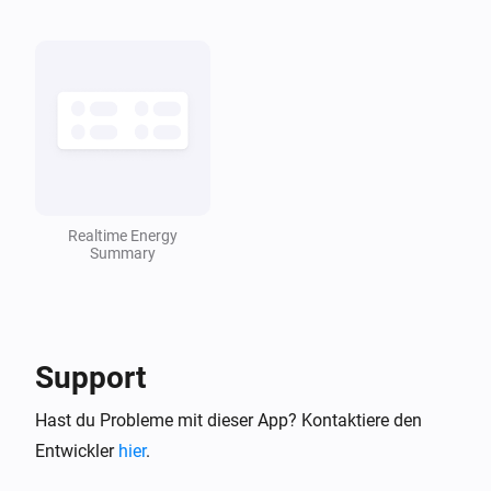
[[percentageUtilized]]%
Energy summary
Die Stromversorgung wurde geändert
Energy summary
Der Gesamtverbrauch hat sich geändert
Realtime Energy
Inverter
Summary
Die Zielleistung hat sich geändert
Inverter
Die Stromversorgung wurde geändert
Support
Inverter
Hast du Probleme mit dieser App? Kontaktiere den
Die Spannung hat sich geändert
Entwickler
hier
.
Inverter