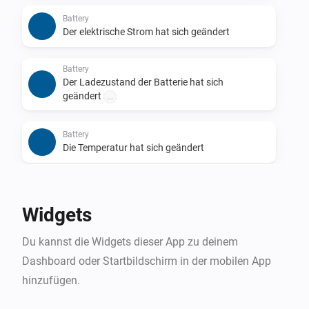
Report your inverter(s) status to PVOutput.org.

Battery
Der elektrische Strom hat sich geändert
For more information about the app and the 
possibility to get support please visit the forum link in 
Battery
the section below.
Der Ladezustand der Batterie hat sich
geändert
...
Battery
Die Temperatur hat sich geändert
Energy Meter
Die Stromversorgung wurde geändert
Widgets
Energy Meter
Du kannst die Widgets dieser App zu deinem
Der Gesamtverbrauch hat sich geändert
Dashboard oder Startbildschirm in der mobilen App
hinzufügen.
Energy Meter
Phase [[phase]] is utilized to