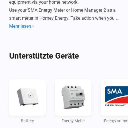
equipment via your home network.

Use your SMA Energy Meter or Home Manager 2 as a 
smart meter in Homey Energy. Take action when you 
have a surplus (exporting energy). Report your energy 
Mehr lesen ›
production to PVOutput.org.

Supported devices

Unterstützte Geräte
- Inverters

- Hybrid/Batteri inverters

- Energy Meter (incl. Home Manager 2)

- Energy Summary

Ambition is to support all inverters manufactured by 
SMA, including the new Smart Energy hybrid inverters.

Battery
Energy Meter
Energy summ
Energy Meter
