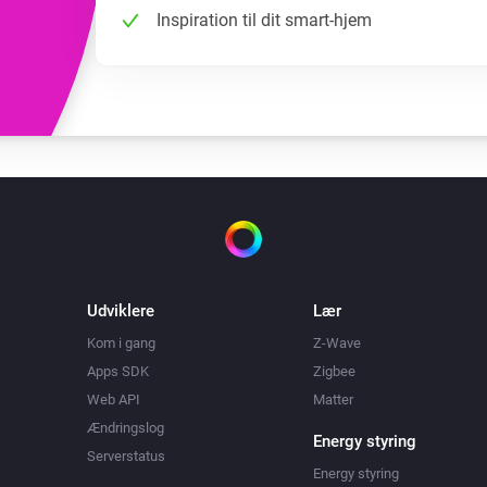
Inspiration til dit smart-hjem
Udviklere
Lær
Kom i gang
Z-Wave
Apps SDK
Zigbee
Web API
Matter
Ændringslog
Energy styring
Serverstatus
Energy styring