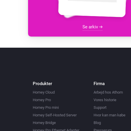
Se arkiv
Produkter
Firma
Homey Cloud
Arbejd hos Athom
Homey Pro
Vores historie
Homey Pro mini
Support
Homey Self-Hosted Server
Hvor kan man købe
Homey Bridge
Blog
Homey Pro Ethernet Adapter
Presserum