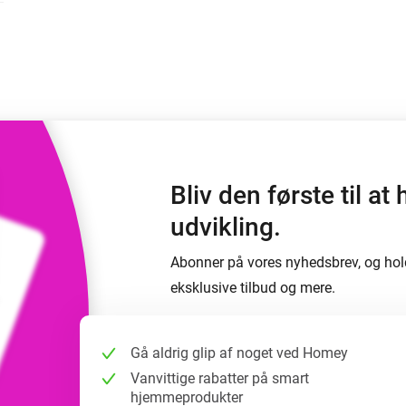
 og Homey Self-Hosted Server.
elektronik til dig.
Homey Pro
Ethernet Adapter
e
seks
Opret forbindelse til dit
kablede Ethernet-netværk.
Bliv den første til 
udvikling.
Abonner på vores nyhedsbrev, og hol
eksklusive tilbud og mere.
Gå aldrig glip af noget ved Homey
Vanvittige rabatter på smart
hjemmeprodukter