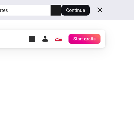
ates
Continue
Start gratis
y Self-Hosted Server
æg
rt for din egen Homey.
h
Self-Hosted Server
Kør Homey på din hardware.