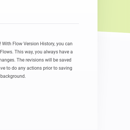
Homey Pro
Ethernet-adapter
Anslut till ditt trådbundna
Ethernet-nätverk.
With Flow Version History, you can 
r Flows. This way, you always have a 
anges. The revisions will be saved 
ve to do any actions prior to saving 
e background.