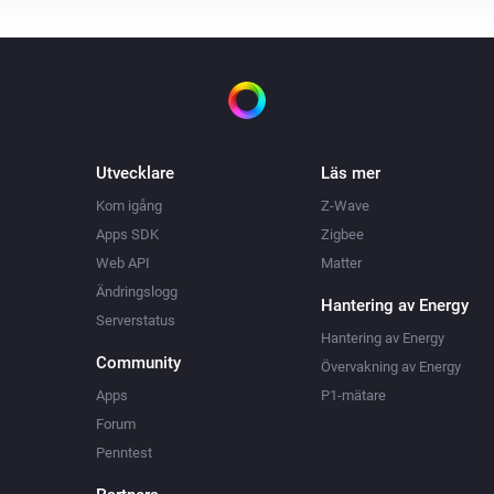
Utvecklare
Läs mer
Kom igång
Z-Wave
Apps SDK
Zigbee
Web API
Matter
Ändringslogg
Hantering av Energy
Serverstatus
Hantering av Energy
Community
Övervakning av Energy
Apps
P1-mätare
Forum
Penntest