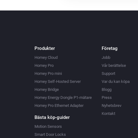
Produkter
Företag
Homey Cloud
Jobb
Homey Pro
Vår berättelse
Homey Pro mini
Support
Homey Self-Hosted Server
Var du kan köpa
Homey Bridge
Blogg
Homey Energy Dongle P1-mätare
Press
Homey Pro Ethernet Adapter
Nyhetsbrev
Kontakt
Bästa köp-guider
Motion Sensors
Smart Door Locks