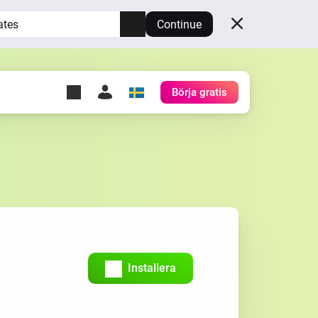
ates
Continue
Börja gratis
y Self-Hosted Server
gg
rd för din egen Homey.
h
Self-Hosted Server
Kör Homey på din hårdvara.
Installera