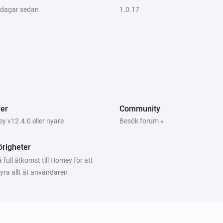
6 dagar sedan
1.0.17
er
Community
 v12.4.0 eller nyare
Besök forum »
righeter
 full åtkomst till Homey för att
tyra allt åt användaren