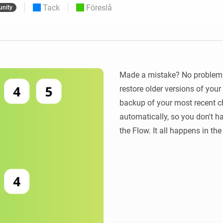
Moods
Tack
Föreslå
nity
ntpaneler.
Välj eller skapa förinställningar för
belysning.
 och Homey Self-Hosted Server.
 för dig.
Homey Energy Dongle
sa
Övervaka ditt hems
 sex
energianvändning i realtid.
Made a mistake? No problem! 
restore older versions of you
backup of your most recent ch
automatically, so you don't ha
the Flow. It all happens in th