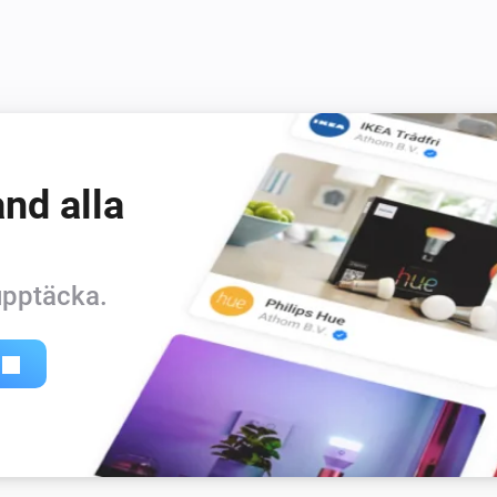
nd alla
 upptäcka.