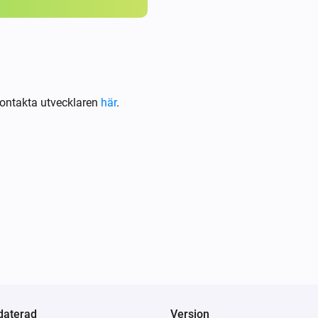
ontakta utvecklaren
här
.
daterad
Version