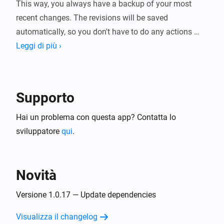
This way, you always have a backup of your most 
recent changes. The revisions will be saved 
automatically, so you don't have to do any actions 
prior to saving the Flow. It all happens in the 
Leggi di più ›
background.
Supporto
Hai un problema con questa app? Contatta lo
sviluppatore
qui
.
Novità
Versione 1.0.17 — Update dependencies
Visualizza il changelog