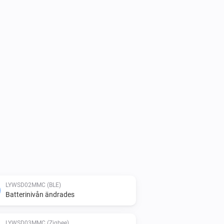
LYWSD02MMC (BLE)
Batterinivån ändrades
LYWSD03MMC (Zigbee)