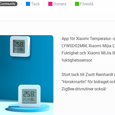
Moods
Tack
Donera
Föreslå
Community
ntpaneler.
Välj eller skapa förinställningar för
belysning.
 och Homey Self-Hosted Server.
 för dig.
Homey Energy Dongle
sa
Övervaka ditt hems
 sex
energianvändning i realtid.
App för Xiaomi Temperatur- o
LYWSD02MM, Xiaomi Mijia 
Fuktighet och Xiaomi MiJia B
fuktighetssensor.

Stort tack till Zsolt Reinhardt
"Horakmartin" för bidraget oc
ZigBee-drivrutiner också!