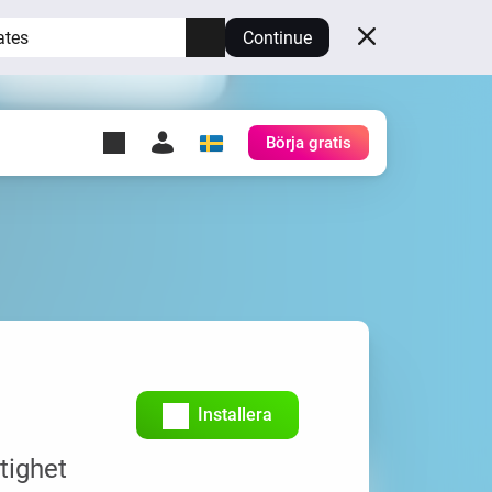
ates
Continue
Börja gratis
y Self-Hosted Server
gg
rd för din egen Homey.
h
Self-Hosted Server
Kör Homey på din hårdvara.
Installera
tighet