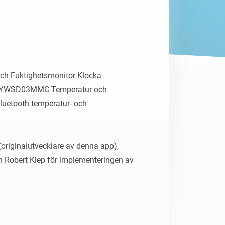
Homey Pro
Ethernet-adapter
Anslut till ditt trådbundna
Ethernet-nätverk.
ch Fuktighetsmonitor Klocka 
LYWSD03MMC Temperatur och 
luetooth temperatur- och 
 (originalutvecklare av denna app), 
h Robert Klep för implementeringen av 