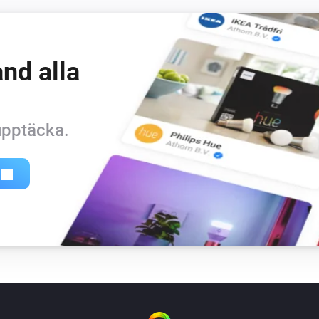
nd alla
 upptäcka.