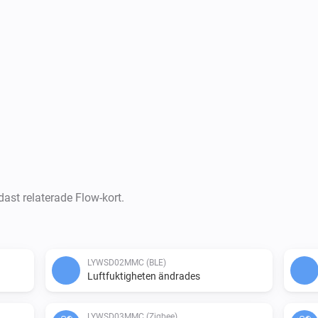
dast relaterade Flow-kort.
LYWSD02MMC (BLE)
Luftfuktigheten ändrades
LYWSD03MMC (Zigbee)