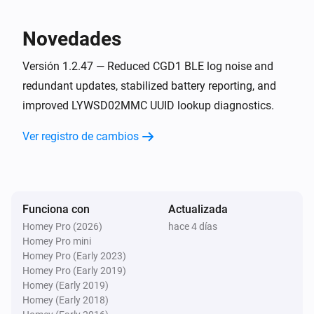
La humedad ha cambiado
Novedades
LYWSD03MMC ATC (BLE)
El nivel de la batería ha cambiado
Versión 1.2.47 — Reduced CGD1 BLE log noise and
redundant updates, stabilized battery reporting, and
improved LYWSD02MMC UUID lookup diagnostics.
LYWSD03MMC no ATC (BLE)
La temperatura ha cambiado
Ver registro de cambios
LYWSD03MMC no ATC (BLE)
La humedad ha cambiado
Funciona con
Actualizada
LYWSD03MMC no ATC (BLE)
El nivel de la batería ha cambiado
Homey Pro (2026)
hace 4 días
Homey Pro mini
Homey Pro (Early 2023)
LYWSDCGQ/01ZM (BLE)
Homey Pro (Early 2019)
La temperatura ha cambiado
Homey (Early 2019)
Homey (Early 2018)