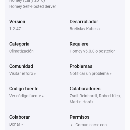
Homey (Early 2016)
LYWSDCGQ/01ZM (BLE)
Homey Self-Hosted Server
La humedad ha cambiado
Versión
Desarrollador
LYWSDCGQ/01ZM (BLE)
1.2.47
El nivel de la batería ha cambiado
Bretislav Kubesa
Categoría
Requiere
Qingping CGD1 Alarm Clock (BLE)
La temperatura ha cambiado
Climatización
Homey v5.0.0 o posterior
Comunidad
Problemas
Qingping CGD1 Alarm Clock (BLE)
La humedad ha cambiado
Visitar el foro »
Notificar un problema »
Código fuente
Colaboradores
Qingping CGD1 Alarm Clock (BLE)
El nivel de la batería ha cambiado
Ver código fuente »
Zsolt Reinhardt, Robert Klep,
Martin Horák
Colaborar
Permisos
Donar »
Comunicarse con