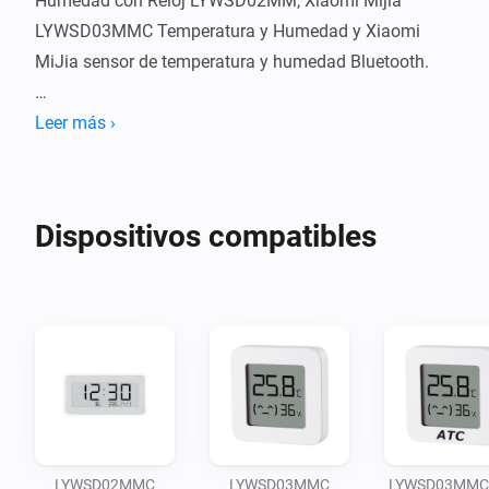
Humedad con Reloj LYWSD02MM, Xiaomi Mijia 
LYWSD03MMC Temperatura y Humedad y Xiaomi 
MiJia sensor de temperatura y humedad Bluetooth.

¡Un gran agradecimiento a Zsolt Reinhardt 
Leer más ›
(desarrollador original de esta aplicación), 
"Horakmartin" por su contribución y a Robert Klep por 
implementar los controladores ZigBee también!
Dispositivos compatibles
LYWSD02MMC
LYWSD03MMC
LYWSD03MMC