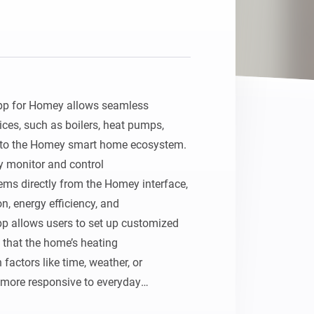
Homey Pro
Ethernet-adapter
Anslut till ditt trådbundna
Ethernet-nätverk.
pp for Homey allows seamless 
ces, such as boilers, heat pumps,

nto the Homey smart home ecosystem. 
y monitor and control

ms directly from the Homey interface, 
 energy efficiency, and

 allows users to set up customized 
 that the home’s heating

actors like time, weather, or 
more responsive to everyday
