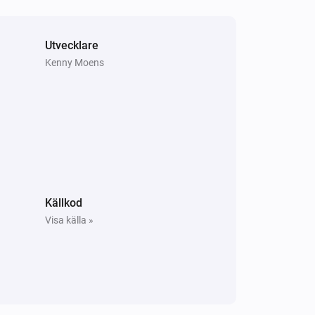
Vitocal
Kompressorn is aktiv
Utvecklare
Kenny Moens
Vitodens
Brännaren is aktiv
Vitovalor
Termostatläget är
...
Vitovalor
Bränslecellen är i driftsläge
Bränslecellens
driftläge
Källkod
Visa källa »