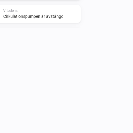
Vitodens
Cirkulationspumpen är avstängd
Vitovalor
Måltemperaturen ändrades
Vitovalor
Elmätaren ändrades
Vitovalor
Brännaren är påslagen