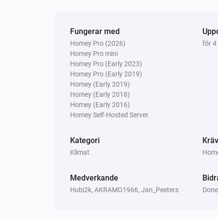
Vitocal
Termostatläget är
...
Fungerar med
Upp
Homey Pro (2026)
för 
Vitocal
Det varma vattnet is aktiv
Homey Pro mini
Homey Pro (Early 2023)
Homey Pro (Early 2019)
Vitodens
Homey (Early 2019)
Cirkulationspumpen is aktiv
Homey (Early 2018)
Homey (Early 2016)
Homey Self-Hosted Server
Vitovalor
Brännaren is aktiv
Kategori
Kräv
Klimat
Homey
Vitovalor
Bränslecellen är i driftsläge
Bränsle
Medverkande
Bidr
driftfas
Hubi2k, AKRAMO1966, Jan_Peeters
Done
Då...