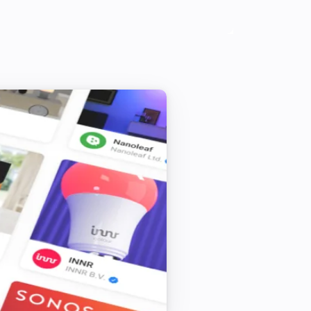
Vitocal
Aktivera det tillfälliga varmvattenläget
Vitocal
Inaktivera alla uppvärmningsprogram
Vitocal
Ställ in dagstemperaturen till
°C
Vitodens
Ställ in termostatläget på
...
Vitodens
Inaktivera det tillfälliga varmvattenläget
Vitodens