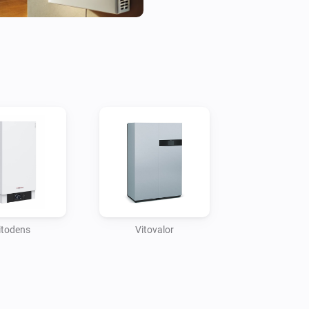
Through the Homey app, home
such as temperatures, energy 
providing deep insights into 
This integration also support
Viessmann systems with othe
thermostats, smart plugs, an
automation scenarios, such a
opened or boosting heating w
drop. The result is a fully syn
management solution for enh
itodens
Vitovalor