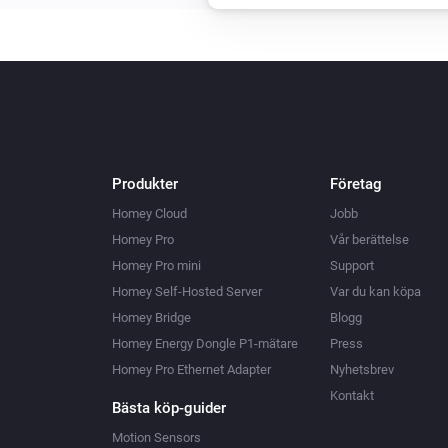
Inaktivera alla uppvärmningspro
Vitodens
Ställ in dagstemperaturen till
°C
Vitovalor
Ställ in termostatläget på
...
Produkter
Företag
Homey Cloud
Jobb
Vitovalor
Homey Pro
Vår berättelse
Aktivera
Program
Homey Pro mini
Support
uppvärmningsprogrammet
Homey Self-Hosted Server
Var du kan köpa
Homey Bridge
Blogg
Vitovalor
Homey Energy Dongle P1-mätare
Press
Ställ in komforttemperaturen till
°
Homey Pro Ethernet Adapter
Nyhetsbrev
Kontakt
Vitovalor
Bästa köp-guider
Ställ in natttemperaturen till
°C
Motion Sensors