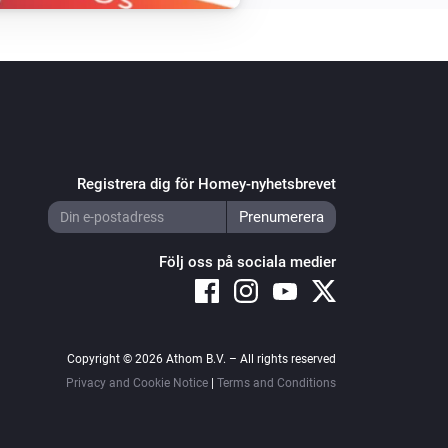
Ställ in varmvattentemperaturen till
°C
Vitovalor
Ställ in temperaturen
°C
Vitovalor
Aktivera driftläget för bränslecellen
Bränslecellens driftläge
Registrera dig för Homey-nyhetsbrevet
Vitovalor
Inaktivera alla uppvärmningsprogram
Följ oss på sociala medier
Vitovalor
Ställ in dagstemperaturen till
°C
Copyright © 2026 Athom B.V. – All rights reserved
Privacy and Cookie Notice
|
Terms and Conditions