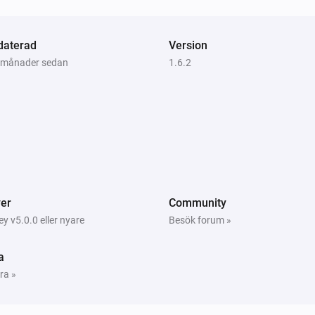
Vitocal
Cirkulationspumpen is aktiv
daterad
Version
4 månader sedan
1.6.2
Vitodens
Termostatläget är
...
Vitodens
Det varma vattnet is aktiv
Vitovalor
Cirkulationspumpen is aktiv
er
Community
 v5.0.0 eller nyare
Besök forum »
Vitovalor
cellens
Det varma vattnet is aktiv
a
ra »