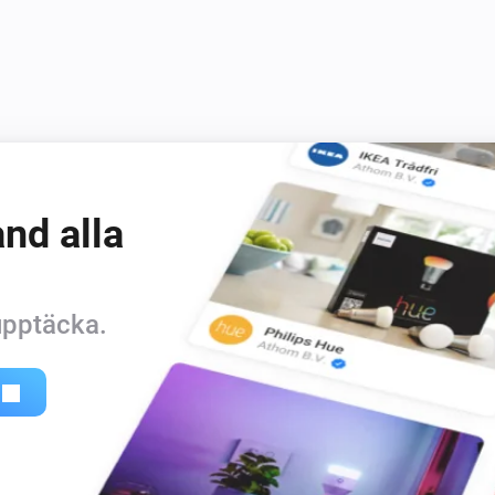
Vitocal
Ställ in termostatläget på
...
Vitocal
Inaktivera det tillfälliga varmvattenläget
Vitocal
nd alla
Ställ in varmvattentemperaturen till
C
°C
Vitodens
 upptäcka.
Ställ in temperaturen
°C
Vitodens
Aktivera
äget
Program
uppvärmningsprogrammet
Vitodens