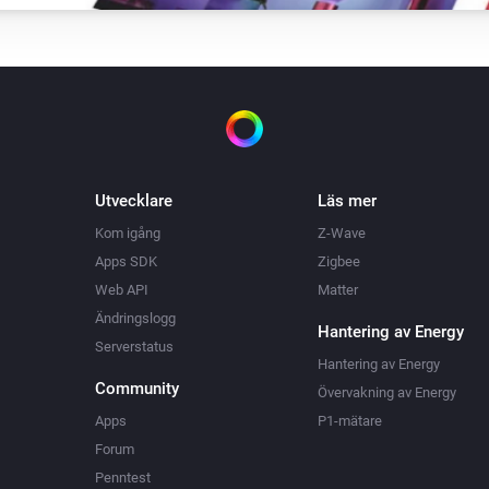
Ställ in komforttemperaturen till
gram
°C
Vitodens
Ställ in natttemperaturen till
°C
Vitovalor
Aktivera det tillfälliga varmvattenläget
Utvecklare
Läs mer
Kom igång
Z-Wave
Vitovalor
Apps SDK
Zigbee
Inaktivera det tillfälliga varmvattenläget
Web API
Matter
Ändringslogg
Hantering av Energy
Serverstatus
Vitovalor
Hantering av Energy
Ställ in varmvattentemperaturen till
C
°C
Community
Övervakning av Energy
Apps
P1-mätare
Forum
Penntest