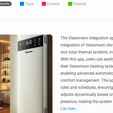
Moods
Tack
Donera
Föreslå
munity
ntpaneler.
Välj eller skapa förinställningar för
belysning.
 och Homey Self-Hosted Server.
 för dig.
Homey Energy Dongle
sa
Övervaka ditt hems
 sex
energianvändning i realtid.
The Viessmann Integration a
integration of Viessmann devi
and solar thermal systems, i
With this app, users can easil
their Viessmann heating syste
enabling advanced automation,
comfort management. The app
rules and schedules, ensuring
adjusts dynamically based on f
presence, making the system 
life.

Läs mer ›