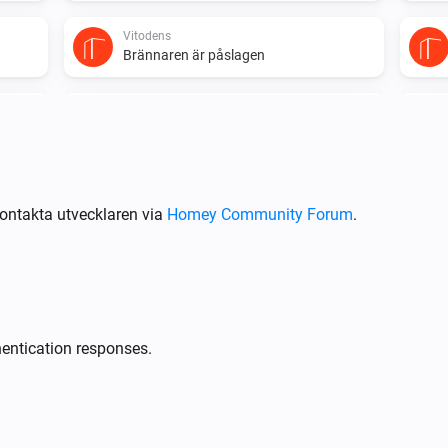
Vitodens
Brännaren är påslagen
Vitovalor
Temperaturen ändrades
Vitovalor
Strömmen ändrades
ontakta utvecklaren via
Homey Community Forum
.
Vitovalor
Brännaren är avstängd
Vitovalor
hentication responses.
Cirkulationspumpen är påslagen