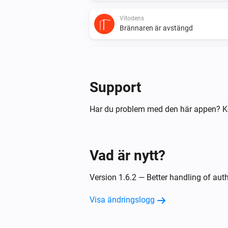
Vitodens
Brännaren är avstängd
Vitodens
Cirkulationspumpen är påslagen
Support
Vitovalor
Termostatläget ändrades till
...
Har du problem med den här appen? K
Vitovalor
Gasmätaren ändrades
Vad är nytt?
Vitovalor
Version 1.6.2 — Better handling of aut
Cirkulationspumpen är avstängd
Visa ändringslogg
Och...