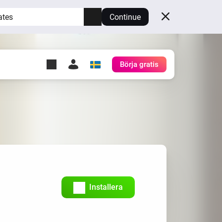
ates
Continue
Börja gratis
y Self-Hosted Server
gg
rd för din egen Homey.
h
Self-Hosted Server
Kör Homey på din hårdvara.
Installera