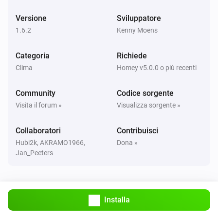
Versione
Sviluppatore
Vitodens
1.6.2
Il bruciatore è spento
Kenny Moens
Categoria
Richiede
Vitodens
Il bruciatore è acceso
Clima
Homey v5.0.0 o più recenti
Community
Codice sorgente
Vitodens
La pompa di circolazione è spenta
Visita il forum »
Visualizza sorgente »
Collaboratori
Contribuisci
Vitodens
La pompa di circolazione è accesa
Hubi2k, AKRAMO1966,
Dona »
Jan_Peeters
Vitovalor
La temperatura è cambiata
Installa
Vitovalor
La temperatura nominale è cambiata