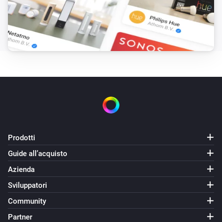
Il bruciatore è acceso
Vitovalor
La pompa di circolazione è spenta
Vitovalor
La pompa di circolazione è accesa
E...
Vitocal
La modalità del termostato è
Prodotti
...
Guide all’acquisto
Vitocal
Azienda
La pompa di circolazione is attiva
Sviluppatori
Community
Vitocal
Il compressore is attivo
Partner