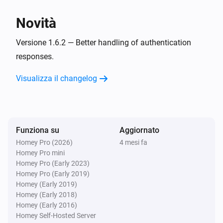
Vitodens
Novità
La temperatura è cambiata
Versione 1.6.2 — Better handling of authentication
responses.
Vitodens
La temperatura nominale è cambiata
Visualizza il changelog
Vitodens
La modalità del termostato è passata a
...
Funziona su
Aggiornato
Vitodens
L'energia è cambiata
Homey Pro (2026)
4 mesi fa
Homey Pro mini
Homey Pro (Early 2023)
Vitodens
Homey Pro (Early 2019)
Il misuratore di potenza è cambiato
Homey (Early 2019)
Homey (Early 2018)
Homey (Early 2016)
Vitodens
Homey Self-Hosted Server
Il contatore del gas è cambiato