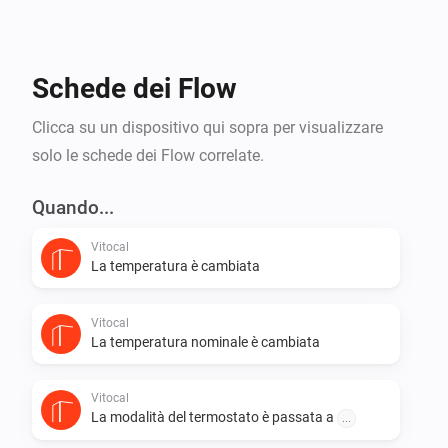
real-time data such as temperatures, energy usage, 
and system status,

providing deep insights into heating efficiency and 
Schede dei Flow
performance. This integration also supports the 
combination of

Clicca su un dispositivo qui sopra per visualizzare
Viessmann systems with other smart home devices, 
solo le schede dei Flow correlate.
such as thermostats, smart plugs, and sensors, 
enabling comprehensive

Quando...
automation scenarios, such as reducing heating when 
Vitocal
windows are opened or boosting heating when 
La temperatura è cambiata
outdoor temperatures

drop. The result is a fully synchronized and intelligent 
Vitocal
energy management solution for enhanced comfort 
La temperatura nominale è cambiata
and reduced

Vitocal
La modalità del termostato è passata a
...