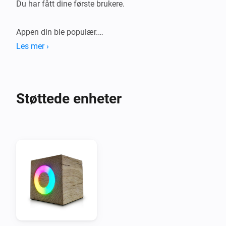
Du har fått dine første brukere.

Appen din ble populær.

Les mer ›
Du har videreutviklet appen din.

Du har overgått 10.000 brukere.

Støttede enheter
Nyt denne takken.