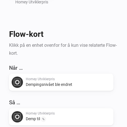
Homey Utviklerpris
Flow-kort
Klikk på en enhet ovenfor for å kun vise relaterte Flow-
kort.
Når …
Homey Utviklerpris
Dempingsnivået ble endret
Så …
Homey Utviklerpris
Demp til
%