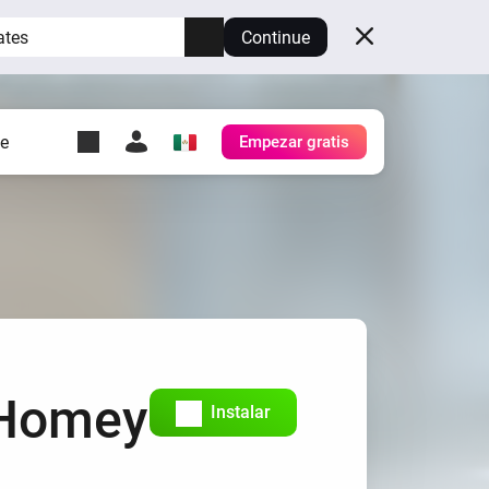
ates
Continue
te
Empezar gratis
y Self-Hosted Server
es
tu propio Homey.
h
Self-Hosted Server
Ejecuta Homey en tu
hardware.
 Homey
Instalar