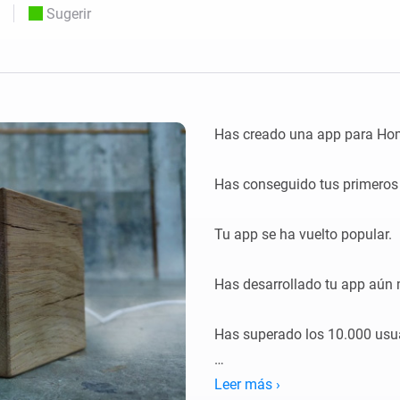
Moods
Sugerir
os.
Elige o crea preajustes de iluminación.
ompras
o y Homey Self-Hosted Server.
nteligentes adecuados para ti.
Adaptador de Ethernet
de Homey Pro
tividad
eis
Conéctate por cable a tu red
Ethernet.
Has creado una app para Hom
Has conseguido tus primeros 
Tu app se ha vuelto popular.

Has desarrollado tu app aún 
Has superado los 10.000 usua
Disfruta de este token de agr
Leer más ›