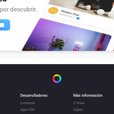
or descubrir.
Desarrolladores
Más información
Comenzar
Z-Wave
Apps SDK
Zigbee