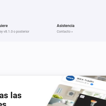
uiere
Asistencia
y v8.1.0 o posterior
Contacto »
as las
es