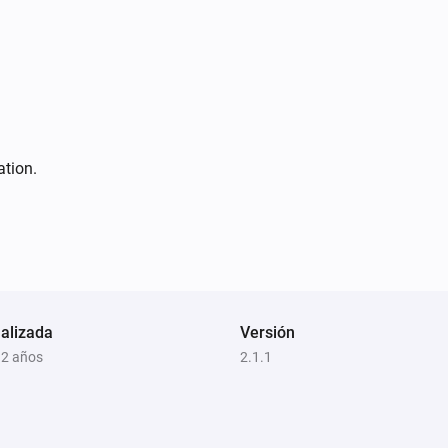
ation.
alizada
Versión
 2 años
2.1.1