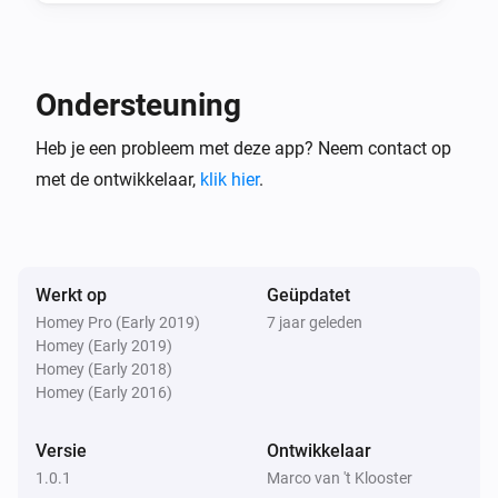
En...
ICY E-Thermostaat
Ondersteuning
Modus is
...
Heb je een probleem met deze app? Neem contact op
met de ontwikkelaar,
klik hier
.
ICY E-Thermostaat
CV is aan het verwarmen
ICY E-Thermostaat
Klok programma is actief
Werkt op
Geüpdatet
Homey Pro (Early 2019)
7 jaar geleden
Homey (Early 2019)
Dan...
Homey (Early 2018)
Homey (Early 2016)
ICY E-Thermostaat
Stel de temperatuur in
°C
Versie
Ontwikkelaar
1.0.1
Marco van 't Klooster
ICY E-Thermostaat