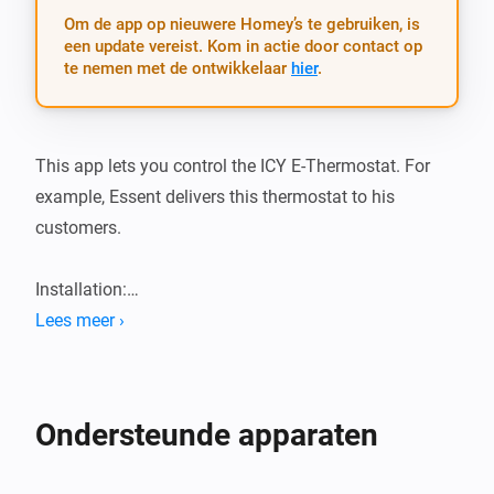
Om de app op nieuwere Homey’s te gebruiken, is
een update vereist. Kom in actie door contact op
te nemen met de ontwikkelaar
hier
.
This app lets you control the ICY E-Thermostat. For 
example, Essent delivers this thermostat to his 
customers.

Installation:

Lees meer ›
1.  Add app from the app store

2.  Add the device and follow the pairing wizard

3.  Profit!
Ondersteunde apparaten