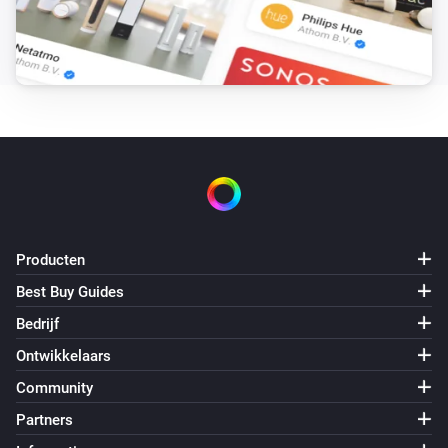
Stel de ventilatormodus in op
...
LG A/C (type 3)
Stel ventilatorsnelheid in op
Fan speed
LG A/C (type 3)
Stel de modus in op
Operation mode
LG A/C (type 3)
Stel verticale swing in op
Vertical swing
Producten
Best Buy Guides
Bedrijf
Ontwikkelaars
Community
Partners