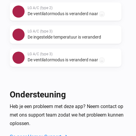
LG A/C (type 2)
De ventilatormodus is veranderd naar
...
LG A/C (type 3)
De ingestelde temperatuur is veranderd
LG A/C (type 3)
De ventilatormodus is veranderd naar
...
En...
LG A/C (type 1)
Ondersteuning
De ventilatormodus is
...
Heb je een probleem met deze app? Neem contact op
met ons support team zodat we het probleem kunnen
LG A/C (type 2)
De ventilatormodus is
...
oplossen.