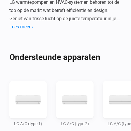
LG warmtepompen en HVAC-systemen behoren tot de 
top op de markt wat betreft efficiëntie en design. 
Geniet van frisse lucht op de juiste temperatuur in je 
huis voor een optimaal binnenklimaat.

Lees meer ›
Met deze app kunnen Homey Bridge en Homey Pro LG 
AC-units via infrarood bedienen, zodat je ze kunt 
Ondersteunde apparaten
besturen en automatiseren in de Homey-app. Homey 
Pro of Homey Bridge moet zich in dezelfde ruimte 
bevinden als je AC-systeem, omdat infraroodsignalen 
niet door muren gaan.

Let op: LG heeft verschillende soorten 
airconditioningsystemen die verschillende 
afstandsbedieningscommando's gebruiken. De meest 
LG A/C (type 1)
LG A/C (type 2)
LG A/C (type
populaire types zijn beschikbaar in deze app, en we 