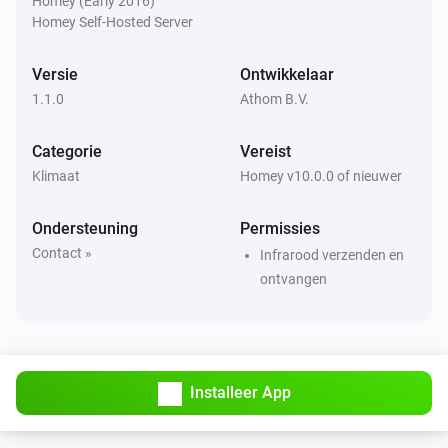
Homey (Early 2016)
Stel ventilatorsnelheid in op
Fan speed
Homey Self-Hosted Server
LG A/C (type 1)
Versie
Ontwikkelaar
Stel de modus in op
Operation mode
1.1.0
Athom B.V.
LG A/C (type 1)
Categorie
Vereist
Stel verticale swing in op
Vertical swing
Klimaat
Homey v10.0.0 of nieuwer
LG A/C (type 2)
Ondersteuning
Permissies
Zet aan
Contact »
Infrarood verzenden en
ontvangen
LG A/C (type 2)
Zet uit
LG A/C (type 2)
Stel de temperatuur in
°C
Installeer App
LG A/C (type 2)