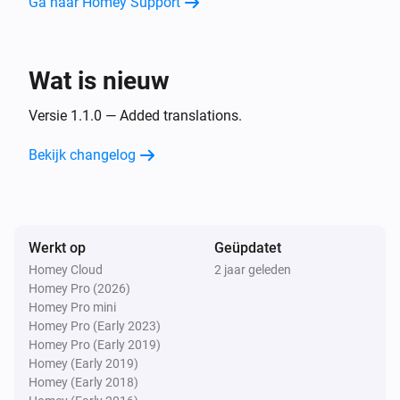
Ga naar Homey Support
LG A/C (type 3)
De ventilatormodus is
...
Wat is nieuw
Dan...
Versie 1.1.0 — Added translations.
LG A/C (type 1)
Zet aan
Bekijk changelog
LG A/C (type 1)
Zet uit
Werkt op
Geüpdatet
LG A/C (type 1)
Stel de temperatuur in
°C
Homey Cloud
2 jaar geleden
Homey Pro (2026)
Homey Pro mini
LG A/C (type 1)
Homey Pro (Early 2023)
Stel de ventilatormodus in op
...
Homey Pro (Early 2019)
Homey (Early 2019)
Homey (Early 2018)
LG A/C (type 1)