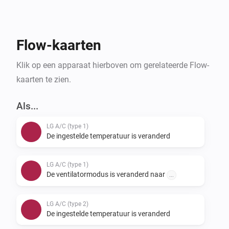
verwachten in de toekomst meer varianten toe te 
voegen. Probeer welk type (1/2/3) werkt met je AC-
unit. Als je feedback wilt geven over ondersteunde 
Flow-kaarten
units, kun je dit doen via ons ondersteuningsformulier.
Klik op een apparaat hierboven om gerelateerde Flow-
kaarten te zien.
Als...
LG A/C (type 1)
De ingestelde temperatuur is veranderd
LG A/C (type 1)
De ventilatormodus is veranderd naar
...
LG A/C (type 2)
De ingestelde temperatuur is veranderd