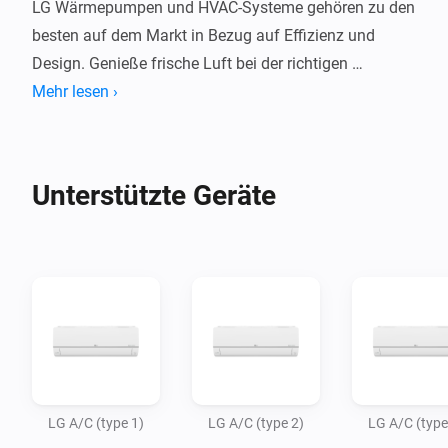
LG Wärmepumpen und HVAC-Systeme gehören zu den 
besten auf dem Markt in Bezug auf Effizienz und 
Design. Genieße frische Luft bei der richtigen 
Temperatur in deinem Zuhause für dein optimales 
Mehr lesen ›
Raumklima.

Diese App ermöglicht es Homey Bridge und Homey 
Unterstützte Geräte
Pro, LG Klimaanlagen über Infrarot zu steuern, sodass 
du sie in der Homey-App steuern und automatisieren 
kannst. Homey Pro oder Homey Bridge müssen sich 
im selben Raum wie dein Klimasystem befinden, da 
Infrarotsignale nicht durch Wände dringen.

Hinweis: LG hat mehrere Arten von Klimaanlagen, die 
unterschiedliche Fernbedienungskommandos 
LG A/C (type 1)
LG A/C (type 2)
LG A/C (type
verwenden. Die beliebtesten Typen sind in dieser App 