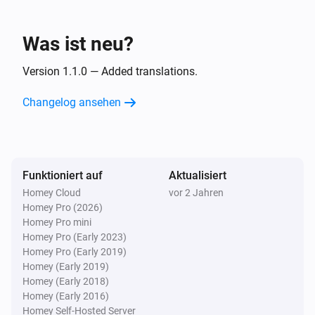
LG A/C (type 3)
Der Lüftermodus ist
...
Was ist neu?
Dann ...
Version 1.1.0 — Added translations.
LG A/C (type 1)
Changelog ansehen
Einschalten
LG A/C (type 1)
Ausschalten
Funktioniert auf
Aktualisiert
Homey Cloud
vor 2 Jahren
LG A/C (type 1)
Homey Pro (2026)
Die Temperatur setzen
°C
Homey Pro mini
Homey Pro (Early 2023)
LG A/C (type 1)
Homey Pro (Early 2019)
Stelle den Lüftermodus auf
...
Homey (Early 2019)
Homey (Early 2018)
Homey (Early 2016)
LG A/C (type 1)
Homey Self-Hosted Server