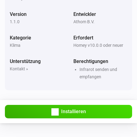
Lüftergeschwindigkeit auf
einstellen
Fan speed
Version
Entwickler
LG A/C (type 1)
1.1.0
Athom B.V.
Betriebsmodus auf
einstellen
Operation mode
Kategorie
Erfordert
LG A/C (type 1)
Klima
Homey v10.0.0 oder neuer
Vertikalen Schwenk auf
einstellen
Vertical swing
Unterstützung
Berechtigungen
LG A/C (type 2)
Kontakt »
Infrarot senden und
Einschalten
empfangen
LG A/C (type 2)
Ausschalten
LG A/C (type 2)
Installieren
Die Temperatur setzen
°C
LG A/C (type 2)