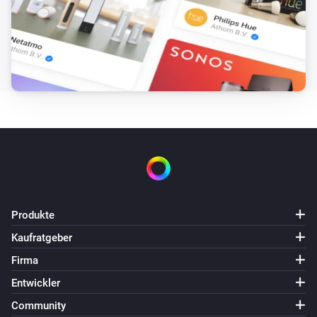
Stelle den Lüftermodus auf
...
LG A/C (type 3)
Lüftergeschwindigkeit auf
einstellen
Fan speed
LG A/C (type 3)
Betriebsmodus auf
einstellen
Operation mode
LG A/C (type 3)
Vertikalen Schwenk auf
einstellen
Vertical swing
Produkte
Kaufratgeber
Firma
Entwickler
Community