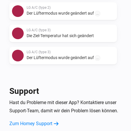
LG A/C (type 2)
Der Lüftermodus wurde geändert auf
...
LG A/C (type 3)
Die Ziel-Temperatur hat sich geändert
LG A/C (type 3)
Der Lüftermodus wurde geändert auf
...
Und ...
LG A/C (type 1)
Support
Der Lüftermodus ist
...
Hast du Probleme mit dieser App? Kontaktiere unser
Support-Team, damit wir dein Problem lösen können.
LG A/C (type 2)
Der Lüftermodus ist
...
Zum Homey Support