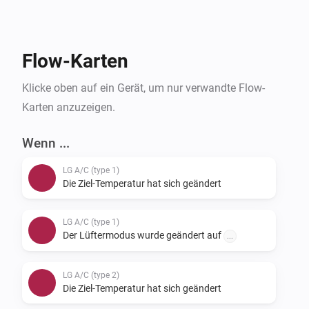
verfügbar, und wir erwarten, in Zukunft weitere 
Varianten hinzuzufügen. Bitte probiere aus, welcher 
Typ (1/2/3) mit deinem Klimagerät funktioniert. Wenn 
Flow-Karten
du Feedback zu unterstützten Geräten geben 
möchtest, kannst du dies über unser Support-Formular 
Klicke oben auf ein Gerät, um nur verwandte Flow-
tun.
Karten anzuzeigen.
Wenn ...
LG A/C (type 1)
Die Ziel-Temperatur hat sich geändert
LG A/C (type 1)
Der Lüftermodus wurde geändert auf
...
LG A/C (type 2)
Die Ziel-Temperatur hat sich geändert