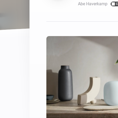
Abe Haverkamp
C
Voor Homey Cloud, Homey Pr
Best Buy Guides
Homey Bridge
Vind de juiste slimme appar
Breid je connectivi
zes draadloze pro
Ontdek producten