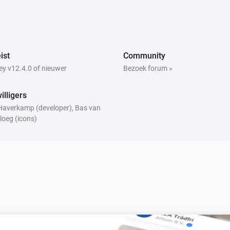
ist
Community
y v12.4.0 of nieuwer
Bezoek forum »
willigers
Haverkamp (developer), Bas van
loeg (icons)