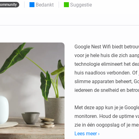
Bedankt
Suggestie
ommunity
o en Homey Self-Hosted Server.
Homey Energy Dongle
aten voor jou.
teit uit met
Houd je energieverbruik thuis
tocollen.
live in de gaten.
Google Nest Wifi biedt betrouw
voor je hele huis die zich aa
technologie elimineert het de
huis naadloos verbonden. Of j
slimme apparaten beheert, Goo
iedereen de snelheid en betro
Met deze app kun je je Google
monitoren. Houd de uptime va
zie in één oogopslag of je mesh
Lees meer ›