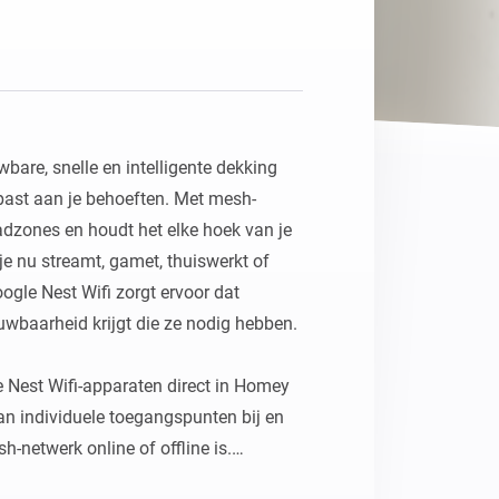
Homey Pro
Ethernet Adapter
Verbind Homey Pro met je
bekabelde netwerk.
bare, snelle en intelligente dekking 
npast aan je behoeften. Met mesh-
adzones en houdt het elke hoek van je 
e nu streamt, gamet, thuiswerkt of 
gle Nest Wifi zorgt ervoor dat 
uwbaarheid krijgt die ze nodig hebben.

 Nest Wifi-apparaten direct in Homey 
n individuele toegangspunten bij en 
-netwerk online of offline is.
