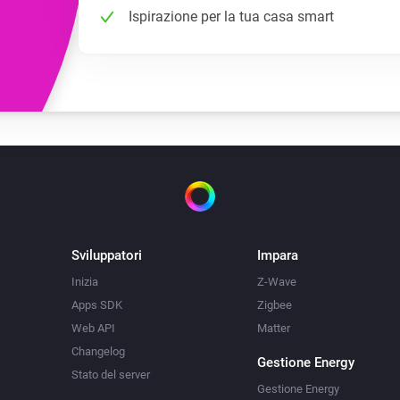
Ispirazione per la tua casa smart
Sviluppatori
Impara
Inizia
Z-Wave
Apps SDK
Zigbee
Web API
Matter
Changelog
Gestione Energy
Stato del server
Gestione Energy