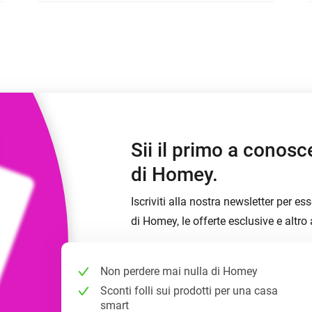
zzate.
Scegli o crea impostazioni predefinite per le
luci.
igliori
 e Homey Self-Hosted Server.
mart home che fanno per te.
Adattatore Ethernet
Homey Pro
ività
otocolli.
Collegati alla rete Ethernet
cablata.
Sii il primo a conosce
di Homey.
Iscriviti alla nostra newsletter per 
di Homey, le offerte esclusive e altro
Non perdere mai nulla di Homey
Sconti folli sui prodotti per una casa
smart