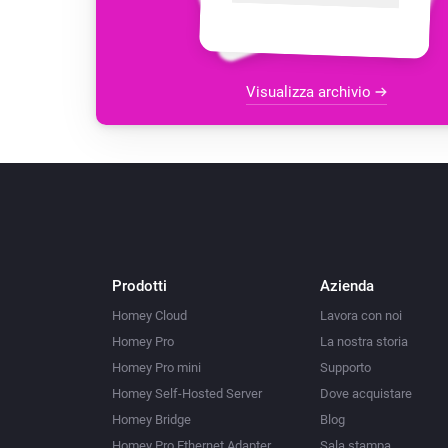
Visualizza archivio
Prodotti
Azienda
Homey Cloud
Lavora con noi
Homey Pro
La nostra storia
Homey Pro mini
Supporto
Homey Self-Hosted Server
Dove acquistare
Homey Bridge
Blog
Homey Pro Ethernet Adapter
Sala stampa