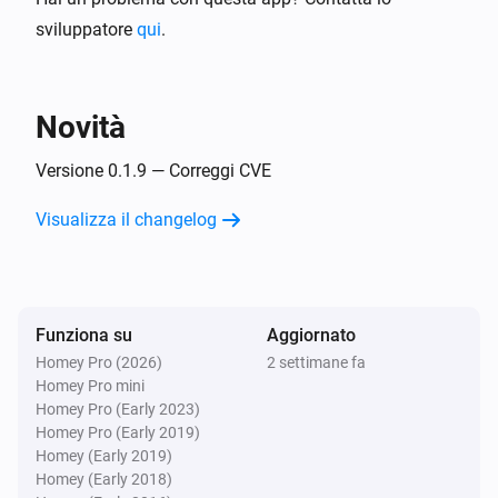
i
Dichiarazione di non responsabilità:

Disabilita i LED
sviluppatore
qui
.
Questa app è un’applicazione indipendente di terze 
parti e non è affiliata, approvata o sponsorizzata da 
TP-Link Managed Switch
i
Riavvia lo switch
TP-Link Technologies Co., Ltd. TP-Link è un marchio 
Novità
registrato di TP-Link Technologies Co., Ltd. Tutti i 
Versione 0.1.9 — Correggi CVE
nomi di prodotto, loghi e marchi sono di proprietà dei 
rispettivi titolari. L’uso di tali nomi, loghi e marchi non 
Visualizza il changelog
implica alcuna affiliazione o approvazione da parte 
Funziona su
Aggiornato
Homey Pro (2026)
2 settimane fa
Homey Pro mini
Homey Pro (Early 2023)
Homey Pro (Early 2019)
Homey (Early 2019)
Homey (Early 2018)