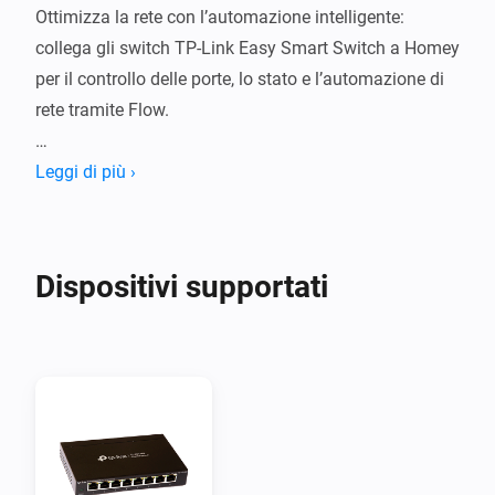
Ottimizza la rete con l’automazione intelligente: 
collega gli switch TP-Link Easy Smart Switch a Homey 
per il controllo delle porte, lo stato e l’automazione di 
rete tramite Flow.

Funzionalità:

Leggi di più ›
- Controllo porte: attiva o disattiva singole porte sul 
TP-Link Easy Smart Switch dall’app Homey o tramite 
Flow Homey.

Dispositivi supportati
- Integrazione dispositivi: integrazione fluida con più 
modelli TP-Link Easy Smart Switch.

- Automazione: crea Flow Homey per automatizzare la 
gestione della rete in base alle preferenze o a 
condizioni specifiche—inclusi controllo LED, reazione 
ai cambiamenti dello stato di collegamento e riavvio 
dello switch quando necessario.
