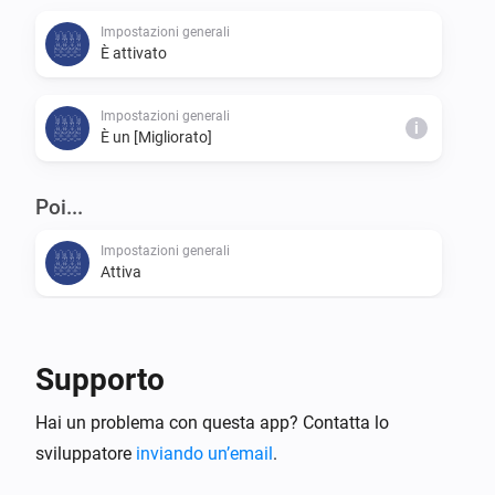
Impostazioni generali
È attivato
Impostazioni generali
i
È un [Migliorato]
Poi...
Impostazioni generali
Attiva
Impostazioni generali
Disattiva
Supporto
Impostazioni generali
Hai un problema con questa app? Contatta lo
Attiva o disattiva
sviluppatore
inviando un’email
.