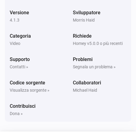
Impostazioni generali
Attiva o disattiva il volume disattivato
Versione
Sviluppatore
4.1.3
Morris Haid
Impostazioni generali
Cambia Input
volte
...
Categoria
Richiede
Video
Homey v5.0.0 o più recenti
Impostazioni generali
Premere il tasto
...
Supporto
Problemi
Contatti »
Segnala un problema »
Codice sorgente
Collaboratori
Visualizza sorgente »
Michael Haid
Contribuisci
Dona »