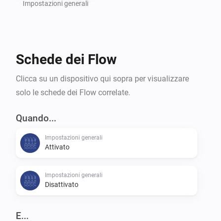
settings of your TV.

Impostazioni generali
Command requests based on the great work of 
Schede dei Flow
m4recek: https://github.com/m4recek/panasonic-
viera-remote-control

Clicca su un dispositivo qui sopra per visualizzare
solo le schede dei Flow correlate.
Wake On Lan based on the great work of agnat: 
https://github.com/agnat/node_wake_on_lan

Quando...
Impostazioni generali
Attivato
To further improve the app, please report bugs and 
suggest new features on GitHub (mhaid).

Impostazioni generali
Disattivato
E...