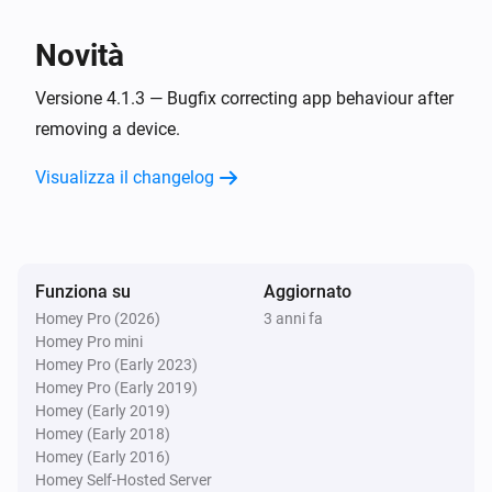
Impostazioni generali
Un canale verso l'alto
Novità
Impostazioni generali
Versione 4.1.3 — Bugfix correcting app behaviour after
Alza il volume
removing a device.
Visualizza il changelog
Impostazioni generali
Un canale verso il basso
Impostazioni generali
Abbassa il volume
Funziona su
Aggiornato
Homey Pro (2026)
3 anni fa
Homey Pro mini
Impostazioni generali
Disattiva il volume
Homey Pro (Early 2023)
Homey Pro (Early 2019)
Homey (Early 2019)
Impostazioni generali
Homey (Early 2018)
Riattiva il volume
Homey (Early 2016)
Homey Self-Hosted Server