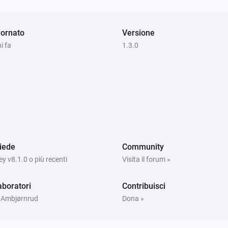
i
ornato
Versione
i fa
1.3.0
iede
Community
 v8.1.0 o più recenti
Visita il forum »
aboratori
Contribuisci
 Ambjørnrud
Dona »