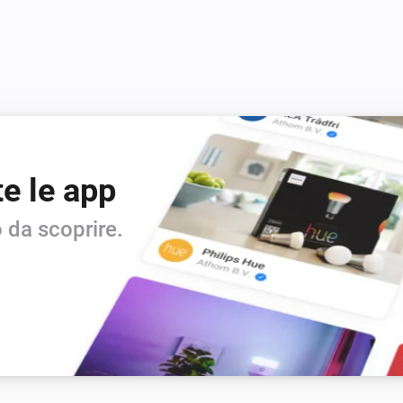
te le app
 da scoprire.