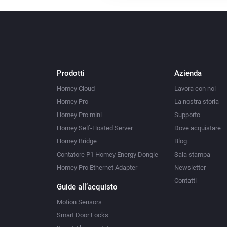
Prodotti
Azienda
Homey Cloud
Lavora con noi
Homey Pro
La nostra storia
Homey Pro mini
Supporto
Homey Self-Hosted Server
Dove acquistare
Homey Bridge
Blog
Contatore P1 Homey Energy Dongle
Sala stampa
Homey Pro Ethernet Adapter
Newsletter
Contatti
Guide all’acquisto
Motion Sensors
Smart Door Locks