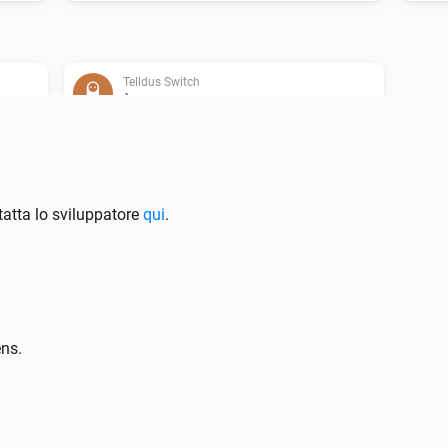
Telldus Switch
È attivato
Telldus Bulb
atta lo sviluppatore
qui
.
Disattiva
Telldus Bulb
Imposta intensità luminosa su
i
relativa
%
ens.
Telldus Switch
Attiva o disattiva