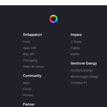
Sviluppatori
Impara
Inizia
Z-Wave
Apps SDK
Zigbee
Web API
Matter
Changelog
Gestione Energy
Stato del server
Gestione Energy
Community
Monitoraggio Energy
Apps
Contatori P1
Forum
Pentest
Partner