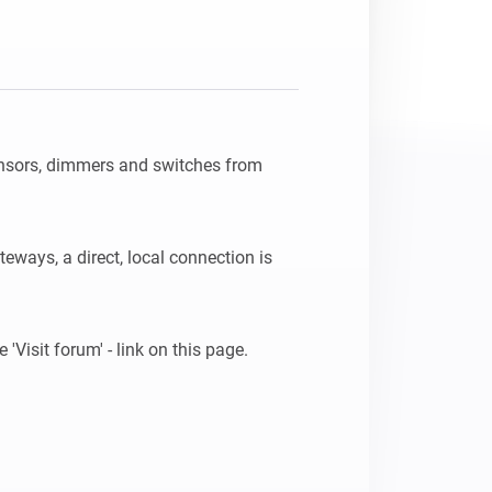
Adattatore Ethernet
Homey Pro
Collegati alla rete Ethernet
cablata.
nsors, dimmers and switches from 
teways, a direct, local connection is 