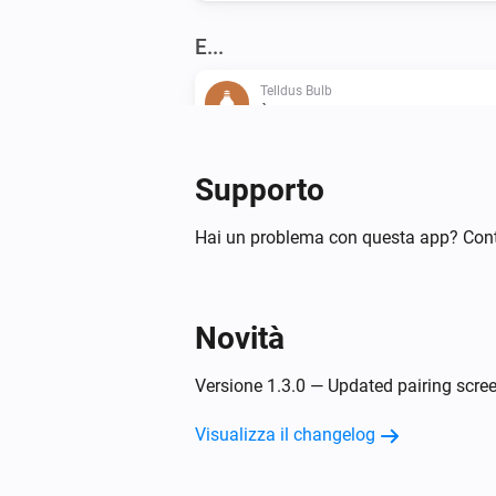
E...
Telldus Bulb
È attivato
Poi...
Supporto
Telldus Bulb
Hai un problema con questa app? Cont
Attiva
Telldus Bulb
Novità
Imposta l'intensità luminosa su
%
Versione 1.3.0 — Updated pairing scre
Telldus Switch
Visualizza il changelog
Disattiva
Telldus Switch