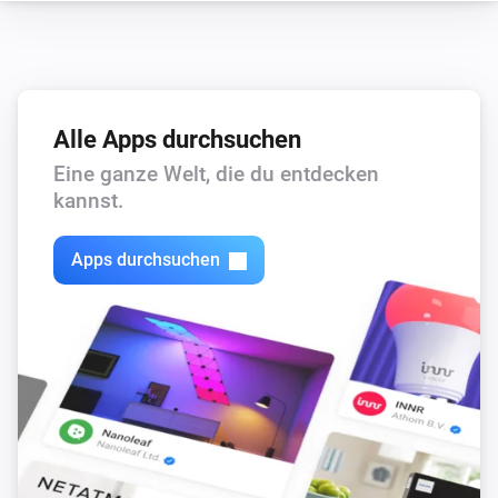
Ein- oder ausschalten
Telldus Bulb
Dimmen auf
%
Alle Apps durchsuchen
Telldus Bulb
Eine ganze Welt, die du entdecken
i
Relatives Dimm-Niveau setzen
%
kannst.
Telldus Switch
Apps durchsuchen
Einschalten
Telldus Switch
Ausschalten
Telldus Switch
Ein- oder ausschalten
Telldus Switch