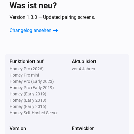
Was ist neu?
Telldus Sensor
Die Stromversorgung wurde geändert
Version 1.3.0 — Updated pairing screens.
Changelog ansehen
Telldus Sensor
Die Spannung hat sich geändert
Telldus Sensor
Funktioniert auf
Aktualisiert
Der Gesamtverbrauch hat sich geändert
Homey Pro (2026)
vor 4 Jahren
Homey Pro mini
Telldus Switch
Homey Pro (Early 2023)
Angeschaltet
Homey Pro (Early 2019)
Homey (Early 2019)
Homey (Early 2018)
Telldus Switch
Homey (Early 2016)
Ausgeschaltet
Homey Self-Hosted Server
Telldus Switch
Version
Entwickler
Dimm-Niveau geändert