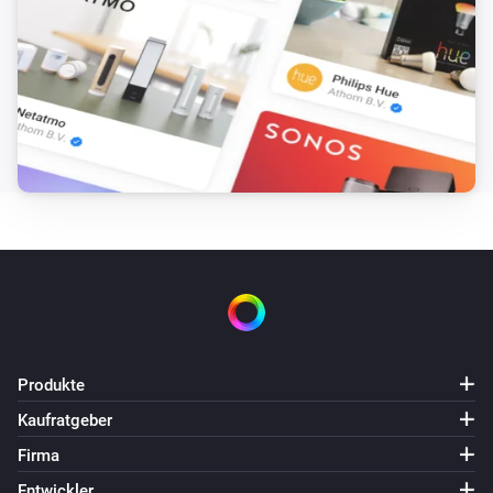
Dimmen auf
%
Telldus Switch
i
Relatives Dimm-Niveau setzen
%
Produkte
Kaufratgeber
Firma
Entwickler