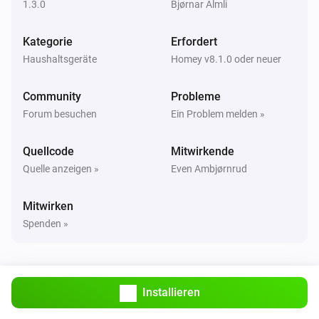
1.3.0
Bjørnar Almli
Und ...
Kategorie
Erfordert
Haushaltsgeräte
Homey v8.1.0 oder neuer
Telldus Bulb
Ist an
Community
Probleme
Forum besuchen
Ein Problem melden »
Telldus Switch
Ist an
Quellcode
Mitwirkende
Quelle anzeigen »
Even Ambjørnrud
Dann ...
Mitwirken
Telldus Bulb
Einschalten
Spenden »
Telldus Bulb
Ausschalten
Installieren
Telldus Bulb