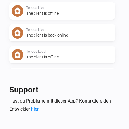
Telldus Live
The client is offline
Telldus Live
The client is back online
Telldus Local
The client is offline
Telldus Local
The client is back online
Support
Telldus Sensor
Hast du Probleme mit dieser App? Kontaktiere den
Die Temperatur hat sich geändert
Entwickler
hier
.
Telldus Sensor
Die Luftfeuchtigkeit hat sich geändert