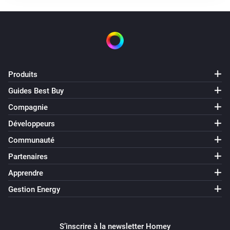
Désactivé
Element Touch Bulb
Intensité lumineuse modifiée
Element Touch Bulb
Produits
Le compteur électrique a changé
Guides Best Buy
Compagnie
Extra Bright Bulb
Activé
Développeurs
Communauté
Extra Bright Bulb
Partenaires
Désactivé
Apprendre
Extra Bright Bulb
Gestion Energy
Intensité lumineuse modifiée
Extra Bright Bulb
S’inscrire à la newsletter Homey