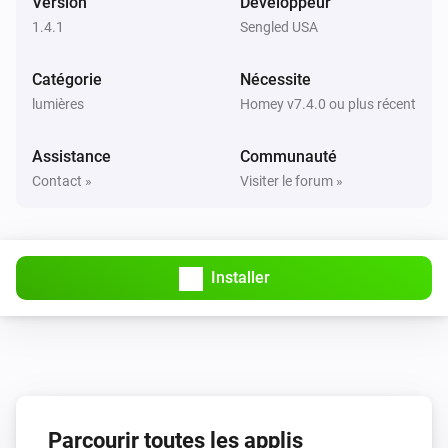
Version
Développeur
1.4.1
Sengled USA
Dimmable Motion Bulb
L'alarme mouvement s'est activée
Catégorie
Nécessite
lumières
Homey v7.4.0 ou plus récent
Dimmable Motion Bulb
L'alarme mouvement s'est désactivée
Assistance
Communauté
Contact »
Visiter le forum »
Dimmable Motion Bulb
Le compteur électrique a changé
Element Plus Bulb
Installer
Activé
Element Plus Bulb
Désactivé
Element Plus Bulb
Parcourir toutes les applis
Intensité lumineuse modifiée