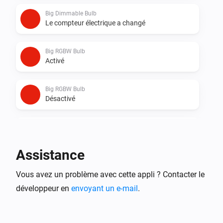
Big Dimmable Bulb
Le compteur électrique a changé
Big RGBW Bulb
Activé
Big RGBW Bulb
Désactivé
Big RGBW Bulb
Intensité lumineuse modifiée
Assistance
Big RGBW Bulb
Vous avez un problème avec cette appli ? Contacter le
Le compteur électrique a changé
développeur en
envoyant un e-mail
.
Dimmable Bulb
Activé