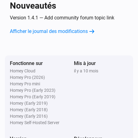
Nouveautés
Dimmable Bulb
Désactivé
Version 1.4.1 — Add community forum topic link
Afficher le journal des modifications
Dimmable Bulb
Intensité lumineuse modifiée
Dimmable Bulb
Fonctionne sur
Mis à jour
Le compteur électrique a changé
Homey Cloud
il y a 10 mois
Homey Pro (2026)
Dimmable Motion Bulb
Homey Pro mini
Activé
Homey Pro (Early 2023)
Homey Pro (Early 2019)
Homey (Early 2019)
Dimmable Motion Bulb
Homey (Early 2018)
Désactivé
Homey (Early 2016)
Homey Self-Hosted Server
Dimmable Motion Bulb
Intensité lumineuse modifiée