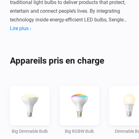
traditional light bulbs to deliver products that protect, 
entertain and connect people’s lives. By integrating 
technology inside energy-efficient LED bulbs, Sengled 
provides consumers with app controlled, intuitive, eco-
Lire plus ›
friendly smart lighting products that bring smart home 
capabilities and conveniences to every room.

Appareils pris en charge
You can now connect your Sengled light bulbs directly 
with Homey and extend your smart home convenience 
Big Dimmable Bulb
Big RGBW Bulb
Dimmable B