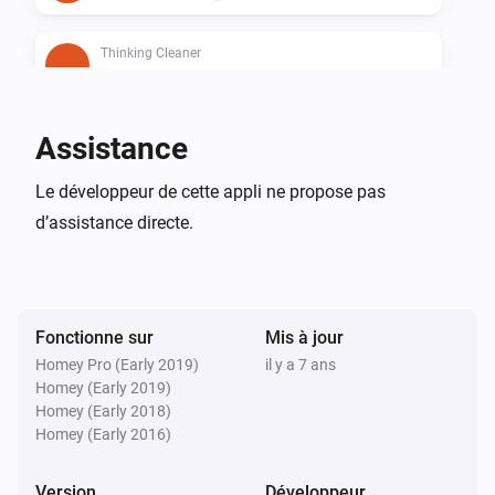
Thinking Cleaner
Is cleaning
Thinking Cleaner
Assistance
Is docked
Le développeur de cette appli ne propose pas
d’assistance directe.
Thinking Cleaner
Battery below 10%
Alors...
Fonctionne sur
Mis à jour
Thinking Cleaner
Homey Pro (Early 2019)
il y a 7 ans
Commencer le nettoyage
Homey (Early 2019)
Homey (Early 2018)
Homey (Early 2016)
Thinking Cleaner
Commencer le détachage
Version
Développeur