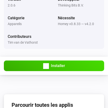
2.0.6
Thinking Bits B.V.
Thinking Cleaner
Retourner à la base
Catégorie
Nécessite
Appareils
Homey v0.8.33 — v4.2.0
Thinking Cleaner
Arrêter
Contributeurs
Tim van de Vathorst
Thinking Cleaner
Start cleaning
Thinking Cleaner
Installer
Pause cleaning
Thinking Cleaner
Go to docking station
Thinking Cleaner
Start spot cleaning
Parcourir toutes les applis