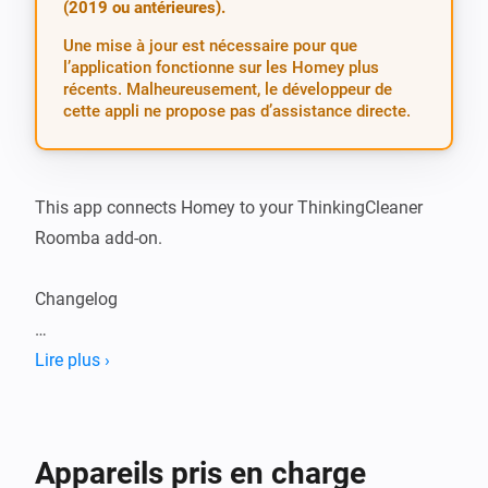
(2019 ou antérieures).
Une mise à jour est nécessaire pour que
l’application fonctionne sur les Homey plus
récents. Malheureusement, le développeur de
cette appli ne propose pas d’assistance directe.
This app connects Homey to your ThinkingCleaner 
Roomba add-on.

Changelog

2.0.6: - Fix bug where battery and vacuum cleaner 
Lire plus ›
state could be set to an undefined value
Appareils pris en charge