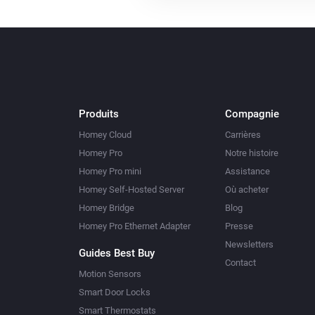
Produits
Compagnie
Homey Cloud
Carrières
Homey Pro
Notre histoire
Homey Pro mini
Assistance
Homey Self-Hosted Server
Où acheter
Homey Bridge
Blog
Homey Pro Ethernet Adapter
Presse
Newsletters
Guides Best Buy
Contact
Motion Sensors
Smart Door Locks
Smart Thermostats