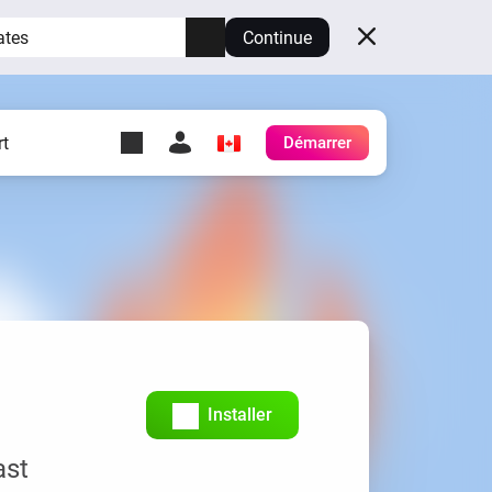
ates
Continue
t
Démarrer
y Self-Hosted Server
es
ez votre propre Homey.
h
Self-Hosted Server
Exécutez Homey sur votre
matériel.
Installer
ast