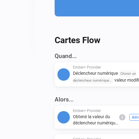
Cartes Flow
Quand...
Ember+ Provider
Déclencheur numérique
Choisir un
valeur modif
déclencheur numérique...
Alors...
Ember+ Provider
Obtenir la valeur du
i
Adv
déclencheur numérique
Choisir un déclencheur
numérique...