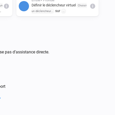
Ember+ Provider
Définir le déclencheur virtuel
un
Choisir
i
i
sur
un déclencheur...
...
se pas d’assistance directe.
ort