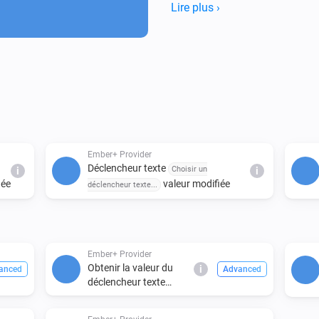
variables are exposed as read-
Lire plus ›
configurable and trigger nam
Ember+ Provider
Déclencheur texte
Choisir un
i
i
iée
valeur modifiée
déclencheur texte...
Ember+ Provider
Obtenir la valeur du
i
anced
Advanced
déclencheur texte
Choisir un déclencheur
texte...