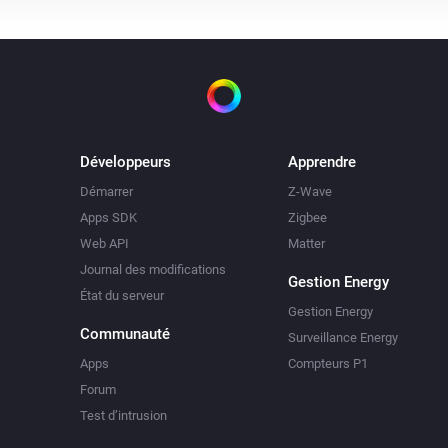
Développeurs
Apprendre
Démarrer
Z-Wave
Apps SDK
Zigbee
Web API
Matter
Journal des modifications
Gestion Energy
État du serveur
Gestion Energy
Communauté
Surveillance Energy
Apps
Compteurs P1
Forum
Test d’intrusion