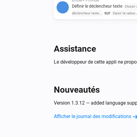
Ember+ Provider
Définir le déclencheur texte
Choisir 
sur
déclencheur texte...
Saisir la valeur
texte...
Assistance
Le développeur de cette appli ne propo
Nouveautés
Version 1.3.12 — added language supp
Afficher le journal des modifications