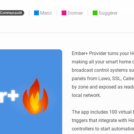
Moods
commandés
d personnalisés.
Choisissez ou créez des préréglages de
Merci
Donner
Suggérer
Communauté
o et Homey Self-Hosted Server.
lumière.
domotiques pour vous.
Homey Pro
Ethernet Adapter
tivité sans
tocoles.
Connectez-vous à votre
réseau Ethernet câblé.
Ember+ Provider turns your H
making all your smart home de
broadcast control systems su
panels from Lawo, SSL, Calrec
by zone and exposed as reada
local network.

The app includes 100 virtual 
triggers that integrate with 
controllers to start automatio