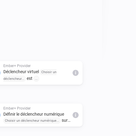
only parameters. The server port is 
es can be customised in the app 
Ember+ Provider
Déclencheur virtuel
Choisir un
i
est
déclencheur...
...
Ember+ Provider
Définir le déclencheur numérique
i
sur
Choisir un déclencheur numérique...
Saisir la valeur numérique...