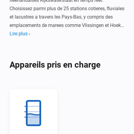
neerlandaises Rijkswaterstaat en temps reel. 
Choisissez parmi plus de 25 stations cotieres, fluviales 
et lacustres a travers les Pays-Bas, y compris des 
emplacements de marees comme Vlissingen et Hoek 
van Holland, et des jauges de rivieres majeures a 
Lire plus ›
Lobith et Eijsden.

Recevez des alertes lorsque le niveau d'eau depasse 
Appareils pris en charge
votre seuil configure. Suivez les tendances et la 
temperature de l'eau ou disponible, avec des donnees 
mises a jour toutes les 10 minutes directement depuis 
Rijkswaterstaat.