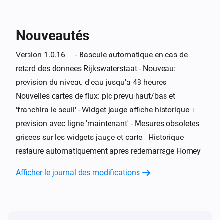
Moniteur d'eau
L'alarme générique est en marche
Nouveautés
Moniteur d'eau
Version 1.0.16 — - Bascule automatique en cas de
i
Niveau de risque est
...
retard des donnees Rijkswaterstaat - Nouveau:
prevision du niveau d'eau jusqu'a 48 heures -
Moniteur d'eau
i
Nouvelles cartes de flux: pic prevu haut/bas et
Tendance est
...
'franchira le seuil' - Widget jauge affiche historique +
prevision avec ligne 'maintenant' - Mesures obsoletes
Moniteur d'eau
i
Alerte hautes eaux est active
grisees sur les widgets jauge et carte - Historique
restaure automatiquement apres redemarrage Homey
Moniteur d'eau
i
Alerte basses eaux est active
Afficher le journal des modifications
Moniteur d'eau
Niveau d'eau est au-dessus de
Niveau (cm
i
cm
NAP)