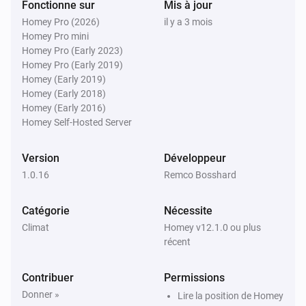
Fonctionne sur
Mis à jour
Homey Pro (2026)
il y a 3 mois
Moniteur d'eau
Homey Pro mini
Niveau d'eau est en dessous de
Niveau (cm
i
Homey Pro (Early 2023)
cm
NAP)
Homey Pro (Early 2019)
Homey (Early 2019)
Homey (Early 2018)
Moniteur d'eau
Homey (Early 2016)
La prevision va
cm dans
...
Niveau (cm NAP)
i
Homey Self-Hosted Server
h
Fenetre (heures)
Version
Développeur
1.0.16
Remco Bosshard
Catégorie
Nécessite
Climat
Homey v12.1.0 ou plus
récent
Contribuer
Permissions
Donner »
Lire la position de Homey