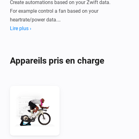
Create automations based on your Zwift data.

For example control a fan based on your 
heartrate/power data.

Lire plus ›
The following data points are supported:

- FTP

- Zwift level

Appareils pris en charge
- Total distance

- Total distance climbed

- Total time in minutes

- Total watt hours produced

- Bike model

Available when Zwifting:

- Speed

- Cadence
