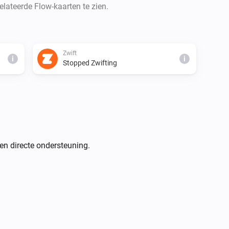
lateerde Flow-kaarten te zien.
Zwift
i
i
Stopped Zwifting
en directe ondersteuning.