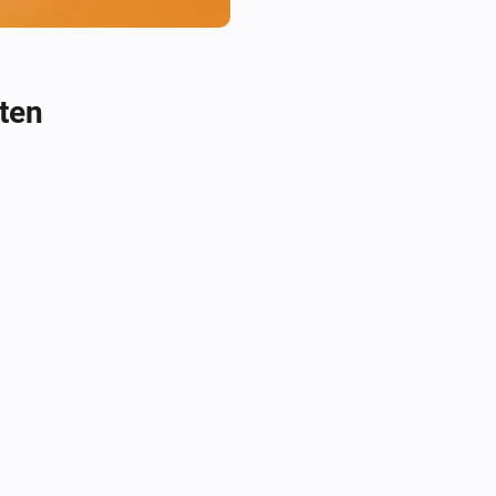
- Total watt hours produced

- Bike model

ten
Available when Zwifting:

- Speed

- Cadence

- Power

- Heartrate

- Progression

- Calories
