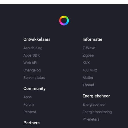
Ontwikkelaars
Informatie
Aan de slag
Z-Wave
Apps SDK
Zigbee
Web API
KNX
Changelog
433 MHz
Server status
Matter
Thread
Community
Energiebeheer
Apps
Forum
Energiebeheer
Pentest
Energiemonitoring
P1-meters
Partners