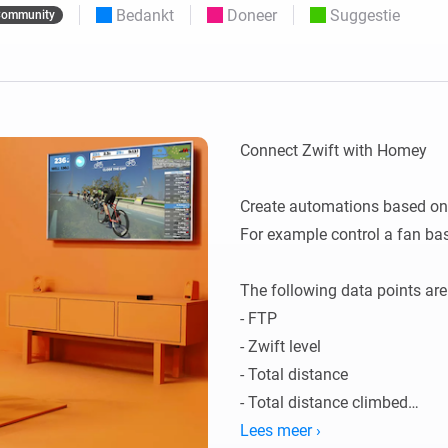
Bedankt
Doneer
Suggestie
ommunity
o en Homey Self-Hosted Server.
Homey Energy Dongle
aten voor jou.
teit uit met
Houd je energieverbruik thuis
tocollen.
live in de gaten.
Connect Zwift with Homey

Create automations based on 
For example control a fan bas
The following data points are
- FTP

- Zwift level

- Total distance

- Total distance climbed

- Total time in minutes

Lees meer ›