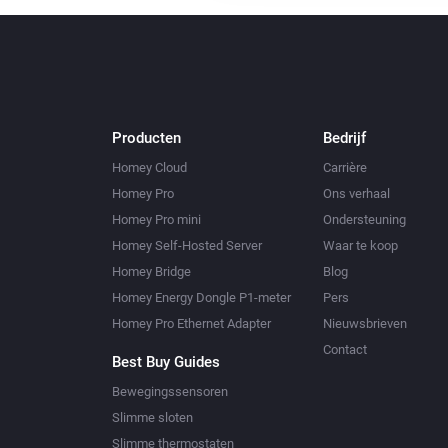
Producten
Bedrijf
Homey Cloud
Carrière
Homey Pro
Ons verhaal
Homey Pro mini
Ondersteuning
Homey Self-Hosted Server
Waar te koop
Homey Bridge
Blog
Homey Energy Dongle P1-meter
Pers
Homey Pro Ethernet Adapter
Nieuwsbrieven
Contact
Best Buy Guides
Bewegingssensoren
Slimme sloten
Slimme thermostaten