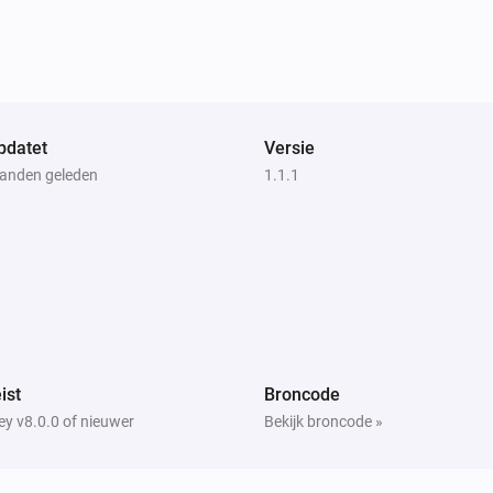
pdatet
Versie
anden geleden
1.1.1
ist
Broncode
y v8.0.0 of nieuwer
Bekijk broncode »