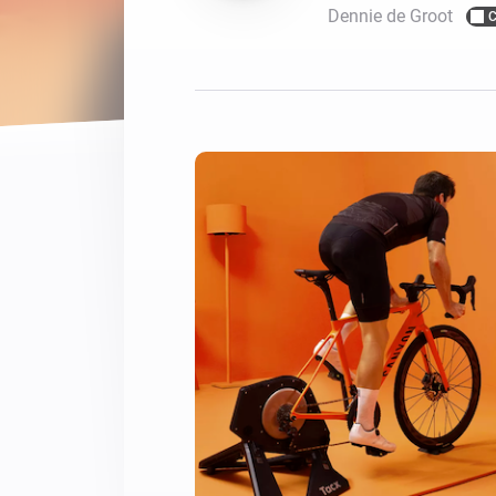
Dennie de Groot
C
Voor Homey Cloud, Homey Pr
Best Buy Guides
Homey Bridge
Vind de juiste slimme appar
Breid je connectivi
zes draadloze pro
Ontdek producten