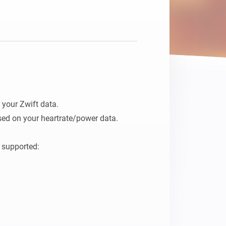
Homey Pro
Ethernet Adapter
Verbind Homey Pro met je
bekabelde netwerk.
your Zwift data.

ed on your heartrate/power data.

 supported:
