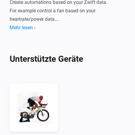
Create automations based on your Zwift data.

For example control a fan based on your 
heartrate/power data.

Mehr lesen ›
The following data points are supported:

- FTP

- Zwift level

Unterstützte Geräte
- Total distance

- Total distance climbed

- Total time in minutes

- Total watt hours produced

- Bike model

Available when Zwifting:

- Speed

- Cadence
