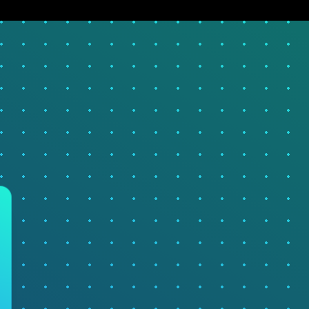
Homey Pro
Ethernet Adapter
Stelle eine Verbindung mit
deinem Ethernet-Netzwerk
her.