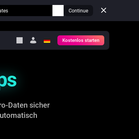
ates
Continue
Kostenlos starten
y Self-Hosted Server
ge
ps
deinen eigenen Homey.
h
Self-Hosted Server
Lass Homey auf deiner
Hardware laufen.
ro-Daten sicher
automatisch