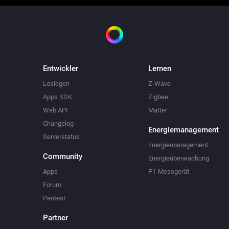
Entwickler
Lernen
Loslegen
Z-Wave
Apps SDK
Zigbee
Web API
Matter
Changelog
Energiemanagement
Serverstatus
Energiemanagement
Community
Energieüberwachung
Apps
P1-Messgerät
Forum
Pentest
Partner