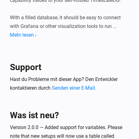
capability values to your self-hosted TimescaleDB!

With a filled database, it should be easy to connect 
with Grafana or other visualization tools to run 
powerful queries.

Mehr lesen ›
USAGE

After installing the app, visit the app's settings.

Support
Within the Homey app for iOS/Android, navigate to 
Hast du Probleme mit dieser App? Den Entwickler
More (⋯) → Settings → TimescaleDB.

kontaktieren durch
Senden einer E-Mail
.
Within the Homey Web App, navigate to Settings (⚙︎) 
→ TimescaleDB → Configure.

Was ist neu?
Then enter your TimescaleDB URI to connect. You'll 
Version 2.0.0 — Added support for variables. Please
see every Number- and Boolean-type device capability 
note that new setups will now use a table called