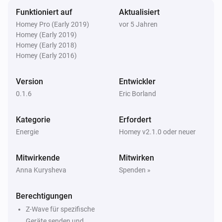
Funktioniert auf
Aktualisiert
Homey Pro (Early 2019)
vor 5 Jahren
Und ...
Homey (Early 2019)
Homey (Early 2018)
Blinds
Homey (Early 2016)
Ist an
Version
Entwickler
Blinds
0.1.6
Eric Borland
Ist offen
Kategorie
Erfordert
Dimmer switch
Energie
Homey v2.1.0 oder neuer
Ist an
Mitwirkende
Mitwirken
Socket
Anna Kurysheva
Spenden »
Ist an
Berechtigungen
Dann ...
Z-Wave für spezifische
Geräte senden und