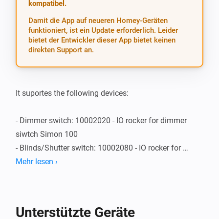
kompatibel.
Damit die App auf neueren Homey-Geräten
funktioniert, ist ein Update erforderlich. Leider
bietet der Entwickler dieser App bietet keinen
direkten Support an.
It suportes the following devices:

- Dimmer switch: 10002020 - IO rocker for dimmer 
siwtch Simon 100

- Blinds/Shutter switch: 10002080 - IO rocker for 
blinds switch Simon 100

Mehr lesen ›
- Dimmer switch: 10002041 - IO cover for German 
socket outlet Simon 100
Unterstützte Geräte