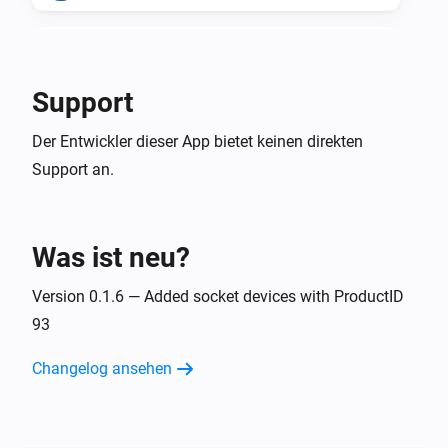
Dimmer switch
Ausgeschaltet
Support
Socket
Der Entwickler dieser App bietet keinen direkten
Der elektrische Strom hat sich geändert
Support an.
Socket
Die Stromversorgung wurde geändert
Was ist neu?
Socket
Angeschaltet
Version 0.1.6 — Added socket devices with ProductID
93
Socket
Changelog ansehen
Ausgeschaltet
Socket
Die Spannung hat sich geändert