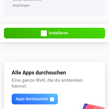
Blinds
Einschalten
empfangen
Blinds
Ausschalten
Installieren
Blinds
Ein- oder ausschalten
Blinds
Vorhang oder Rollladen öffnen
Alle Apps durchsuchen
Blinds
Vorhang oder Rollladen schließen
Eine ganze Welt, die du entdecken
kannst.
Blinds
i
Setze die Position auf
%
Apps durchsuchen