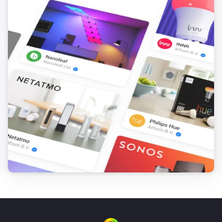
Dimmer switch
Dimmen auf
%
Dimmer switch
i
Relatives Dimm-Niveau setzen
%
Dimmer switch
Einschalten
Dimmer switch
Ausschalten
Dimmer switch
Ein- oder ausschalten
Socket
Einschalten