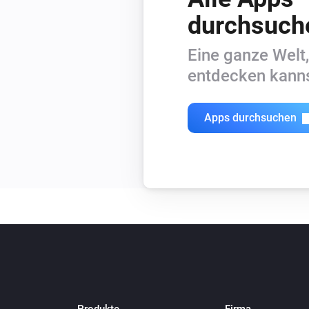
durchsuch
Eine ganze Welt,
entdecken kanns
Apps durchsuchen