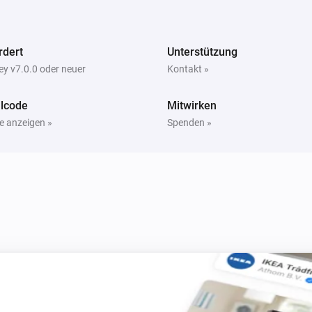
rdert
Unterstützung
y v7.0.0 oder neuer
Kontakt »
lcode
Mitwirken
Ring Keypad
Deactivate the siren
e anzeigen »
Spenden »
Ring Keypad V2
Deactivate the siren