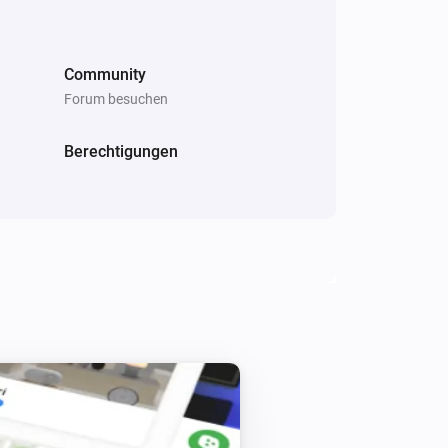
Community
Forum besuchen
Ring Keypad
Berechtigungen
i
Play chime
...
Ring Keypad V2
Play Chime
with volume
...
...