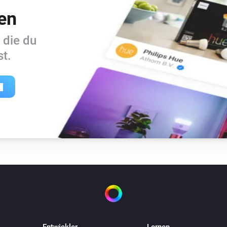
en
 die du
t.