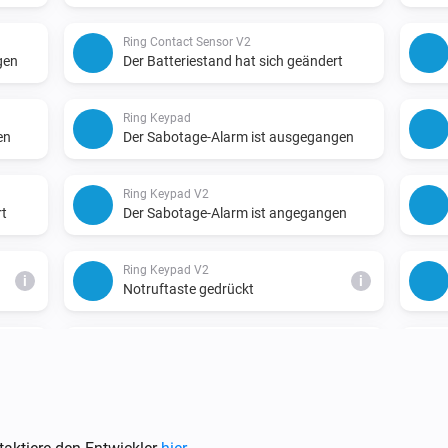
Ring Contact Sensor V2
gen
Der Batteriestand hat sich geändert
Ring Keypad
en
Der Sabotage-Alarm ist ausgegangen
Ring Keypad V2
rt
Der Sabotage-Alarm ist angegangen
Ring Keypad V2
i
i
Notruftaste gedrückt
Ring Motion Detector
angen
Der Batteriestand hat sich geändert
Ring Motion Detector V2
angen
Der Sabotage-Alarm ist angegangen