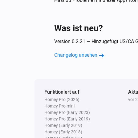
Hast du Probleme mit dieser App? Kont
Ring Motion Detector V2
Der Batteriestand hat sich geände
Was ist neu?
Ring Outdoor Sensor
Version 0.2.21 — Hinzugefügt US/CA Ge
Der Sabotage-Alarm ist angegang
Changelog ansehen
Und ...
Ring Contact Sensor
Der Kontakt-Alarm ist an
Funktioniert auf
Aktu
Homey Pro (2026)
vor 
Ring Keypad
Der Sabotage-Alarm ist an
Homey Pro mini
Homey Pro (Early 2023)
Homey Pro (Early 2019)
Ring Motion Detector V2
Homey (Early 2019)
Der Bewegungs-Alarm ist an
Homey (Early 2018)