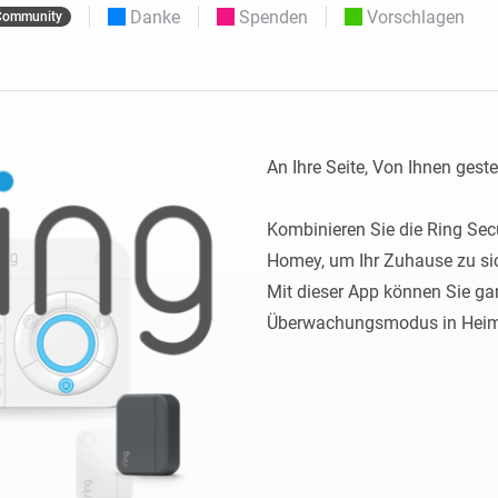
Moods
Danke
Spenden
Vorschlagen
Community
ashboards.
Wähle oder erstelle Voreinstellungen für die
en
Beleuchtung.
 und Homey Self-Hosted Server.
rt-Home-Geräte für Sie.
Homey Energy Dongle
kabellose
Überwachen Sie den
 sechs
Stromverbrauch Ihres
Hauses in Echtzeit.
An Ihre Seite, Von Ihnen gesteu
Kombinieren Sie die Ring Secur
Homey, um Ihr Zuhause zu sic
Mit dieser App können Sie gan
Überwachungsmodus in Heimda