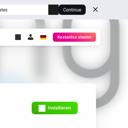
ates
Continue
Kostenlos starten
y Self-Hosted Server
ge
deinen eigenen Homey.
h
Self-Hosted Server
Lass Homey auf deiner
Hardware laufen.
Installieren