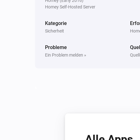
Homey (Early 2016)
Homey Self-Hosted Server
Ring Outdoor Sensor
Der Sabotage-Alarm ist an
Kategorie
Erfo
Sicherheit
Home
Dann ...
Probleme
Ring Keypad
Quel
Activate the siren with
sound
...
Ein Problem melden »
Quell
Ring Keypad V2
Activate the siren in
mode
...
Alle Apps