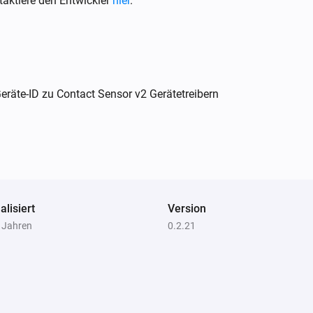
aktiere den Entwickler
hier
.
Ring Outdoor Sensor
rt
Der Kontakt-Alarm ist angegangen
Ring Outdoor Sensor
räte-ID zu Contact Sensor v2 Gerätetreibern
en
Der Sabotage-Alarm ist ausgegangen
Ring Contact Sensor V2
Der Kontakt-Alarm ist an
alisiert
Version
2 Jahren
0.2.21
Ring Keypad V2
Der Sabotage-Alarm ist an
Ring Motion Detector V2
Der Sabotage-Alarm ist an