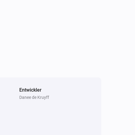
Ring Outdoor Sensor
Der Kontakt-Alarm ist ausgegangen
Ring Outdoor Sensor
Der Batteriestand hat sich geändert
Ring Contact Sensor V2
Der Sabotage-Alarm ist an
Entwickler
Danee de Kruyff
Ring Motion Detector
Der Bewegungs-Alarm ist an
Ring Outdoor Sensor
Der Kontakt-Alarm ist an