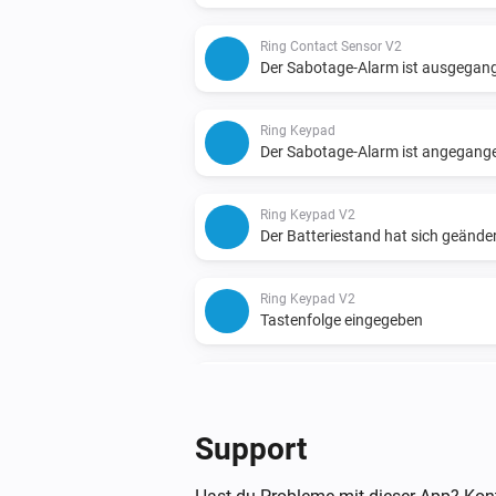
Ring Contact Sensor V2
Der Sabotage-Alarm ist ausgegan
Ring Keypad
Der Sabotage-Alarm ist angegang
Ring Keypad V2
Der Batteriestand hat sich geände
Ring Keypad V2
Tastenfolge eingegeben
Ring Motion Detector
Der Bewegungs-Alarm ist ausgeg
Support
Ring Motion Detector V2
Der Bewegungs-Alarm ist ausgeg