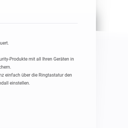
Homey Pro
Ethernet Adapter
Stelle eine Verbindung mit
deinem Ethernet-Netzwerk
her.
ert.

ity-Produkte mit all Ihren Geräten in 
hern.

z einfach über die Ringtastatur den 
ll einstellen.