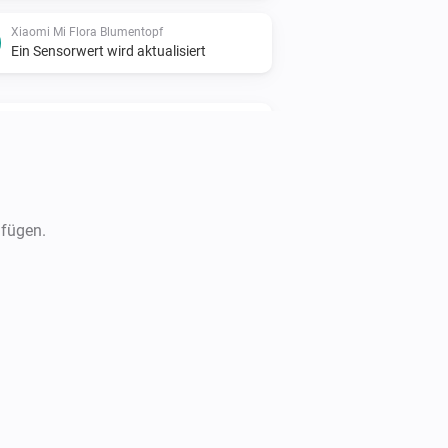
Xiaomi Mi Flora Blumentopf
Ein Sensorwert wird aktualisiert
Xiaomi mi flora care max
Der Feuchtigkeitsgehalt hat sich
geändert
Xiaomi mi flora care max
Der Feuchtigkeitsalarm hat sich
ufügen.
ausgeschaltet
Xiaomi mi flora care max
Der Sensorwert liegt über dem
konfigurierten Grenzwert
Xiaomi Mi Flora Sensor
Die Temperatur hat sich geändert