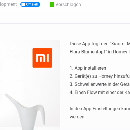
Moods
elopment
Vorschlagen
Offiziell
ashboards.
Wähle oder erstelle Voreinstellungen für die
en
Beleuchtung.
 und Homey Self-Hosted Server.
rt-Home-Geräte für Sie.
Homey Energy Dongle
kabellose
Überwachen Sie den
 sechs
Stromverbrauch Ihres
Hauses in Echtzeit.
Diese App fügt den "Xiaomi M
Flora Blumentopf" in Homey h
1. App installieren

2. Gerät(e) zu Homey hinzufü
3. Schwellenwerte in der Gerä
4. Einen Flow mit einer der Kar
In den App-Einstellungen kann 