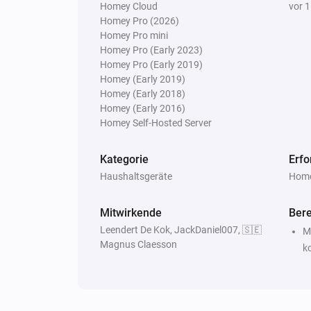
Homey Cloud
vor 1
korrekte Menge an Licht.
Homey Pro (2026)
Homey Pro mini
Xiaomi Mi Flora
Homey Pro (Early 2023)
Die Pflanze
hat nicht die
device
Homey Pro (Early 2019)
korrekte Temperatur.
Homey (Early 2019)
Homey (Early 2018)
Homey (Early 2016)
Xiaomi Mi Flora Sensor
Homey Self-Hosted Server
Der Feuchtigkeitsalarm ist an
Kategorie
Erfo
Dann ...
Haushaltsgeräte
Home
Xiaomi Mi Flora
Synchronisiere alle Sensorwerte
Mitwirkende
Ber
Leendert De Kok, JackDaniel007, 🇸🇪
M
Magnus Claesson
k