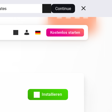
ates
Continue
Kostenlos starten
y Self-Hosted Server
ge
deinen eigenen Homey.
h
Self-Hosted Server
Lass Homey auf deiner
Hardware laufen.
Installieren