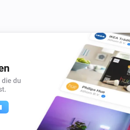
en
 die du
t.