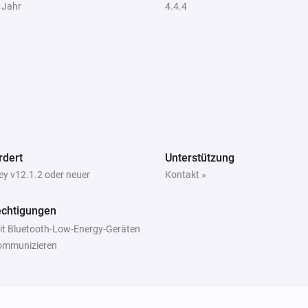
 Jahr
4.4.4
Menge an Wasser.
Xiaomi Mi Flora Blumentopf
i
Der Feuchtigkeitsalarm ist an
rdert
Unterstützung
y v12.1.2 oder neuer
Kontakt »
Xiaomi Mi Flora
Sensorwerte vom Gerät
sensor
echtigungen
synchronisieren
it Bluetooth-Low-Energy-Geräten
ommunizieren