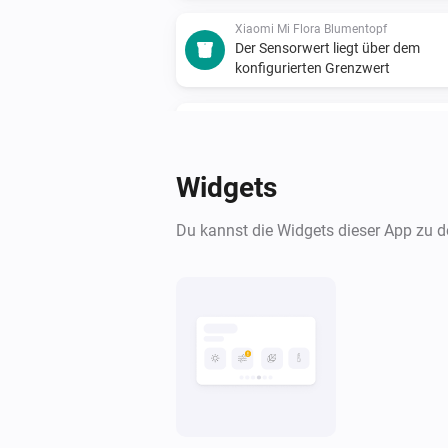
Xiaomi Mi Flora Blumentopf
Der Sensorwert liegt über dem
konfigurierten Grenzwert
Xiaomi mi flora care max
Die Temperatur hat sich geändert
Widgets
Xiaomi mi flora care max
Du kannst die Widgets dieser App zu 
Der Batteriestand hat sich geände
Xiaomi mi flora care max
Ein Sensorwert wurde geändert
Xiaomi mi flora care max
Der Sensorwert liegt unter dem
konfigurierten Grenzwert