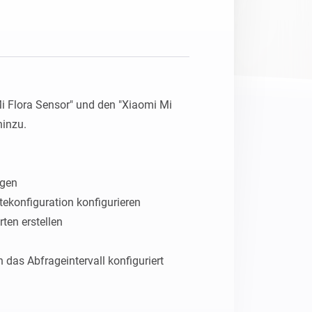
Homey Pro
Ethernet Adapter
Stelle eine Verbindung mit
deinem Ethernet-Netzwerk
her.
i Flora Sensor" und den "Xiaomi Mi 
inzu.

gen

tekonfiguration konfigurieren

ten erstellen

das Abfrageintervall konfiguriert 