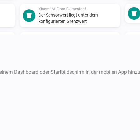
Xiaomi Mi Flora Blumentopf
Der Sensorwert liegt unter dem
konfigurierten Grenzwert
Xiaomi mi flora care max
Die Helligkeit hat sich geändert
Xiaomi mi flora care max
Der Feuchtigkeitsalarm hat sich
deinem Dashboard oder Startbildschirm in der mobilen App hinz
rt
eingeschaltet
Xiaomi mi flora care max
Der Sensorwert liegt außerhab der
konfigurierten Grenzwerte
Xiaomi mi flora care max
Ein Sensorwert wird aktualisiert