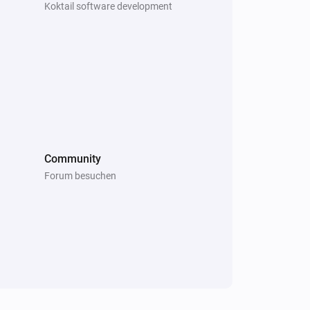
Koktail software development
korrekte Menge an Dünger.
Xiaomi mi flora care max
Der Feuchtigkeitsalarm ist an
Community
Forum besuchen