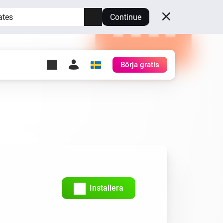
ates
Continue
Börja gratis
y Self-Hosted Server
gg
rd för din egen Homey.
h
Self-Hosted Server
Kör Homey på din hårdvara.
Installera