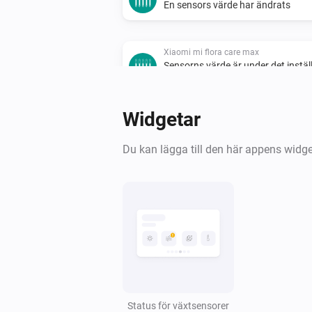
En sensors värde har ändrats
Xiaomi mi flora care max
Sensorns värde är under det instäl
tröskelvärdet
Widgetar
Xiaomi Mi Flora kruka
Fuktnivån ändrades
Du kan lägga till den här appens widg
Xiaomi Mi Flora kruka
En sensors värde har ändrats
Xiaomi Mi Flora kruka
Sensorns värde är under det instäl
tröskelvärdet
Xiaomi mi flora sensor
Status för växtsensorer
Luminansen ändrades