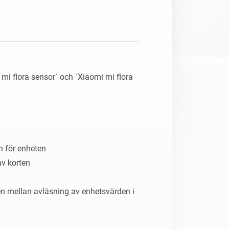
Homey Pro
Ethernet-adapter
Anslut till ditt trådbundna
Ethernet-nätverk.
mi flora sensor` och `Xiaomi mi flora 
 för enheten

v korten

en mellan avläsning av enhetsvärden i 