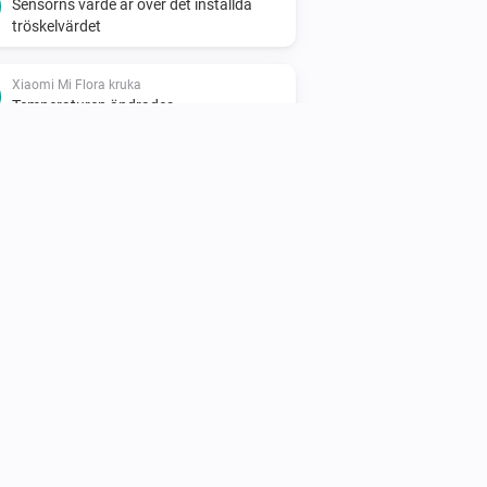
Sensorns värde är över det inställda
tröskelvärdet
Xiaomi Mi Flora kruka
Temperaturen ändrades
Xiaomi Mi Flora kruka
Fuktlarmet inaktiverat
Xiaomi Mi Flora kruka
Sensorns värde är över det inställda
tröskelvärdet
Xiaomi mi flora sensor
Temperaturen ändrades
Xiaomi mi flora sensor
Batterinivån ändrades