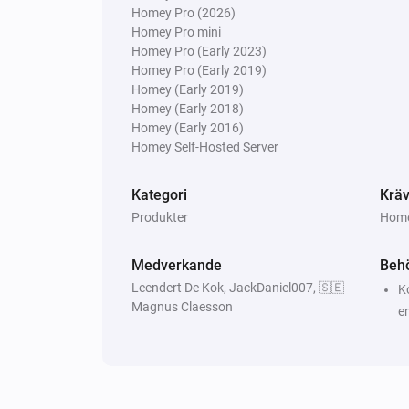
device
Homey Pro (2026)
temperatur.
Homey Pro mini
Homey Pro (Early 2023)
Homey Pro (Early 2019)
Xiaomi mi flora sensor
Fuktlarmet är aktiverat på
Homey (Early 2019)
Homey (Early 2018)
Homey (Early 2016)
Då...
Homey Self-Hosted Server
Xiaomi Mi Flora
Kategori
Kräv
Synkronisera alla sensorers värde
Produkter
Homey
Medverkande
Behö
Leendert De Kok, JackDaniel007, 🇸🇪
K
Magnus Claesson
e