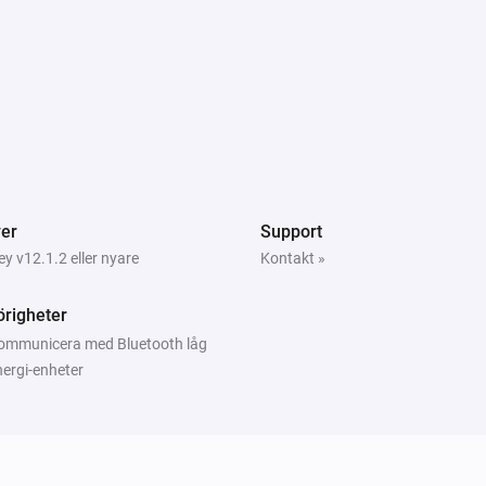
i
Fuktlarmet är aktiverat på
Xiaomi Mi Flora
er
Support
Synkronisera sensorvärden från enhet
n
sensor
 v12.1.2 eller nyare
Kontakt »
righeter
ommunicera med Bluetooth låg
nergi-enheter