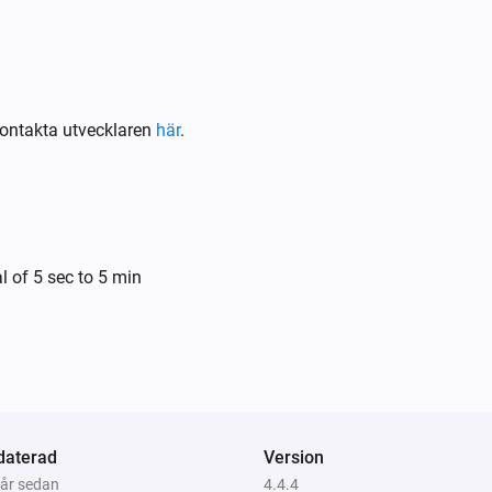
Xiaomi mi flora sensor
Fuktlarmet inaktiverat
ontakta utvecklaren
här
.
Xiaomi mi flora sensor
ällda
Sensorns värde är över det inställda
tröskelvärdet
l of 5 sec to 5 min
Xiaomi Mi Flora
Plantan
har inte tillräckligt
i
device
i
med vatten.
daterad
Version
Xiaomi mi flora care max
 år sedan
4.4.4