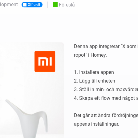
Moods
elopment
Föreslå
Officiell
ntpaneler.
Välj eller skapa förinställningar för
belysning.
 och Homey Self-Hosted Server.
 för dig.
Homey Energy Dongle
sa
Övervaka ditt hems
 sex
energianvändning i realtid.
Denna app integrerar `Xiaomi 
ropot` i Homey.

1. Installera appen

2. Lägg till enheten

3. Ställ in min- och maxvärden
4. Skapa ett flow med något a
Det går att ändra fördröjning