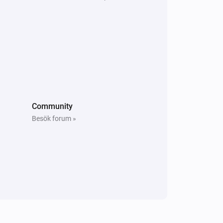
Fuktlarmet är aktiverat på
Community
Besök forum »