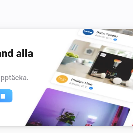
nd alla
 upptäcka.