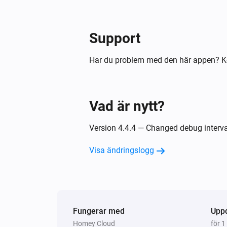
Xiaomi mi flora sensor
Support
Fuktlarmet är aktiverat
Har du problem med den här appen? K
Xiaomi mi flora sensor
Sensorns värde är utanför den inst
nivån
Vad är nytt?
Xiaomi mi flora sensor
En sensors värde har uppdaterats
Version 4.4.4 — Changed debug interva
Visa ändringslogg
Och...
Xiaomi Mi Flora
Plantan
har inte tillräcklig
device
luminans.
Fungerar med
Upp
Xiaomi Mi Flora
Homey Cloud
för 1
Plantan
har inte rätt