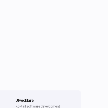
Xiaomi mi flora sensor
En sensors värde har ändrats
Xiaomi mi flora sensor
Sensorns värde är under det inställda
tröskelvärdet
Xiaomi Mi Flora
Plantan
har inte tillräcklig
device
i
näring.
Utvecklare
Xiaomi Mi Flora kruka
Koktail software development