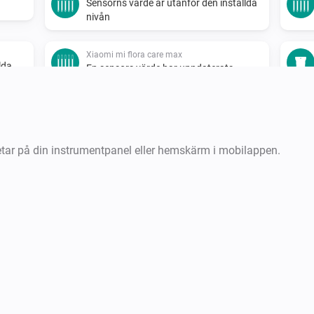
Sensorns värde är utanför den inställda
nivån
Xiaomi mi flora care max
lda
En sensors värde har uppdaterats
Xiaomi Mi Flora kruka
Fuktlarmet är aktiverat
etar på din instrumentpanel eller hemskärm i mobilappen.
Xiaomi Mi Flora kruka
Sensorns värde är utanför den inställda
nivån
Xiaomi Mi Flora kruka
lda
En sensors värde har uppdaterats
Xiaomi mi flora sensor
Fuktnivån ändrades