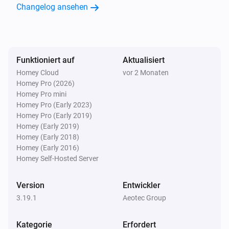
Changelog ansehen
aërQ Temperatur- und Luftfeuchtigkeitssensor
Der Batteriestand hat sich geändert
Funktioniert auf
Aktualisiert
aërQ Temperatur- und Luftfeuchtigkeitssensor
Der Schimmel Alarm is angegangen
Homey Cloud
vor 2 Monaten
Homey Pro (2026)
Homey Pro mini
aërQ Temperatur- und Luftfeuchtigkeitssensor
Homey Pro (Early 2023)
Der Schimmel Alarm is ausgegangen
Homey Pro (Early 2019)
Homey (Early 2019)
Homey (Early 2018)
aërQ Temperatur- und Luftfeuchtigkeitssensor
Homey (Early 2016)
Der Taupunkt hat sich geändert
Homey Self-Hosted Server
Bewegungsmelder (IM6001) Aeotec SmartThings
Version
Entwickler
Der Batteriestand hat sich geändert
3.19.1
Aeotec Group
Bewegungsmelder (IM6001) Aeotec SmartThings
Kategorie
Erfordert
Der Bewegungs-Alarm ist angegangen