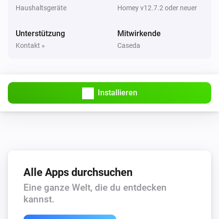
Haushaltsgeräte
Homey v12.7.2 oder neuer
Bewegungsmelder (IM6001) Aeotec SmartThings
Unterstützung
Mitwirkende
Der Bewegungs-Alarm ist ausgegangen
Kontakt »
Caseda
Bewegungsmelder (IM6001) Aeotec SmartThings
Die Temperatur hat sich geändert
Installieren
Button (IM6001)
Der Batteriestand hat sich geändert
Button (IM6001)
Die Temperatur hat sich geändert
Alle Apps durchsuchen
Button (IM6001)
Button wurde
Scene
Eine ganze Welt, die du entdecken
kannst.
Door/Window Sensor G1