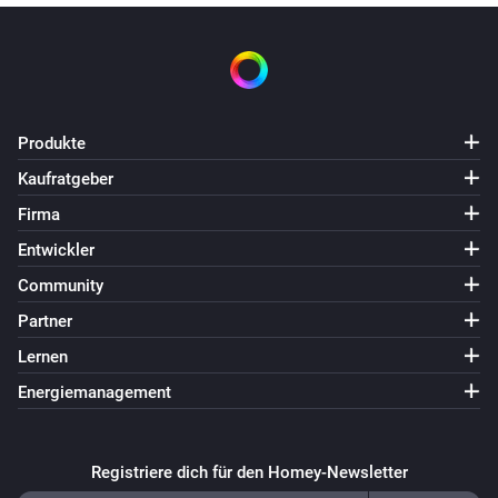
Der Batteriestand hat sich geändert
Door/Window Sensor Gen5
Der Sabotage-Alarm ist angegangen
Produkte
Door/Window Sensor Gen5
Kaufratgeber
Der Sabotage-Alarm ist ausgegangen
Firma
Door/Window Sensor Gen5
Entwickler
Der Kontakt-Alarm ist angegangen
Community
Partner
Door/Window Sensor Gen5
Der Kontakt-Alarm ist ausgegangen
Lernen
Energiemanagement
Dual Nano Switch (ZW132)
Die Stromversorgung wurde geändert
Registriere dich für den Homey-Newsletter
Dual Nano Switch (ZW132)