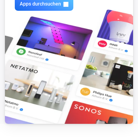
Der Batteriestand hat sich geändert
Apps durchsuchen
Door/Window Sensor G1
Der Kontakt-Alarm ist angegangen
Door/Window Sensor G1
Der Kontakt-Alarm ist ausgegangen
Door/Window Sensor G2
Der Batteriestand hat sich geändert
Door/Window Sensor G2
Der Kontakt-Alarm ist angegangen
Door/Window Sensor G2
Der Kontakt-Alarm ist ausgegangen
Door/Window Sensor Gen5