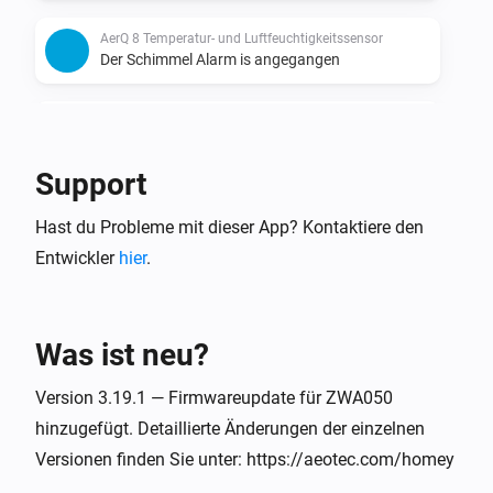
AerQ 8 Temperatur- und Luftfeuchtigkeitssensor
Der Schimmel Alarm is angegangen
AerQ 8 Temperatur- und Luftfeuchtigkeitssensor
Der Schimmel Alarm is ausgegangen
Support
AerQ 8 Temperatur- und Luftfeuchtigkeitssensor
Hast du Probleme mit dieser App? Kontaktiere den
Stromquelle wurde geändert
Entwickler
hier
.
AerQ 8 Temperatur- und Luftfeuchtigkeitssensor
Der Taupunkt hat sich geändert
Was ist neu?
aërQ Temperatur- und Luftfeuchtigkeitssensor
Die Temperatur hat sich geändert
Version 3.19.1 — Firmwareupdate für ZWA050
hinzugefügt. Detaillierte Änderungen der einzelnen
Versionen finden Sie unter: https://aeotec.com/homey
aërQ Temperatur- und Luftfeuchtigkeitssensor
Die Luftfeuchtigkeit hat sich geändert