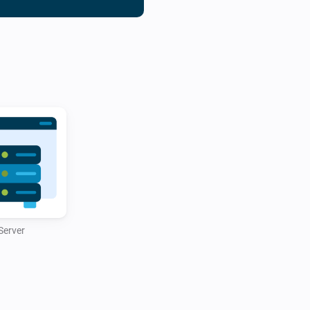
automated warnings if disk s
exceeds a set limit.

Whether you’re a hosting pro
servers, the DirectAdmin Hom
experience by combining powe
automation capabilities.

Server