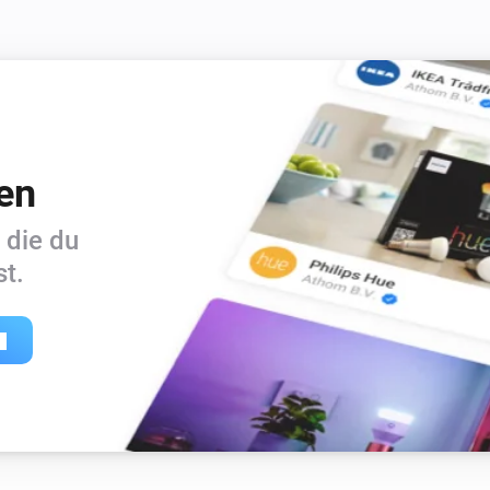
en
 die du
t.