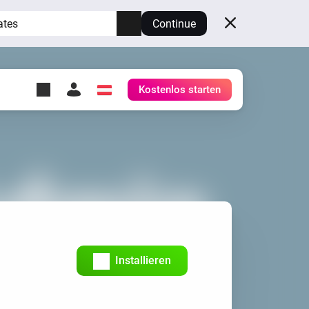
ates
Continue
Kostenlos starten
y Self-Hosted Server
ge
deinen eigenen Homey.
h
Self-Hosted Server
Lass Homey auf deiner
Hardware laufen.
Installieren