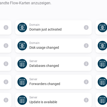
wandte Flow-Karten anzuzeigen.
Domain
i
i
Domain just activated
Domain
i
i
Disk usage changed
Server
i
i
Databases changed
Server
i
i
Forwarders changed
Server
i
i
Update is available