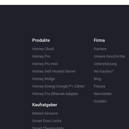
Produkte
Firma
Homey Cloud
Karriere
Homey Pro
Unsere Geschichte
Homey Pro mini
Unterstützung
Homey Self-Hosted Server
Wo kaufen?
Homey Bridge
Blog
Homey Energy Dongle P1-Zähler
Presse
Homey Pro Ethernet Adapter
Newsletter
Kontakt
Kaufratgeber
Motion Sensors
Smart Door Locks
Smart Thermostats