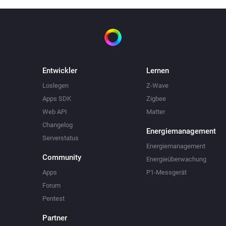
Entwickler
Lernen
Loslegen
Z-Wave
Apps SDK
Zigbee
Web API
Matter
Changelog
Energiemanagement
Serverstatus
Energiemanagement
Community
Energieüberwachung
Apps
P1-Messgerät
Forum
Pentest
Partner