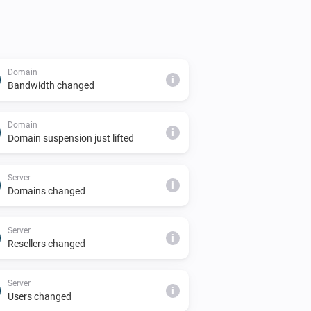
Domain
i
Bandwidth changed
Domain
i
Domain suspension just lifted
Server
i
Domains changed
Server
i
Resellers changed
Server
i
Users changed