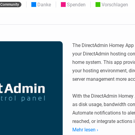
Moods
Danke
Spenden
Vorschlagen
Community
ashboards.
Wähle oder erstelle Voreinstellungen für die
en
Beleuchtung.
 und Homey Self-Hosted Server.
rt-Home-Geräte für Sie.
Homey Energy Dongle
kabellose
Überwachen Sie den
 sechs
Stromverbrauch Ihres
Hauses in Echtzeit.
The DirectAdmin Homey App al
your DirectAdmin hosting con
home system. This app provide
your hosting environment, dir
server management more acces
With the DirectAdmin Homey A
as disk usage, bandwidth con
Automate notifications to ale
reached, or integrate actions
hosting environment remains s
Mehr lesen ›