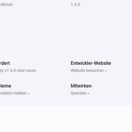
1 Monat
1.4.0
rdert
Entwickler-Website
y v7.4.0 oder neuer
Website besuchen »
bleme
Mitwirken
Problem melden »
Spenden »