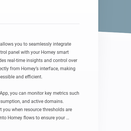
Homey Pro
Ethernet Adapter
Stelle eine Verbindung mit
deinem Ethernet-Netzwerk
her.
lows you to seamlessly integrate 
trol panel with your Homey smart 
s real-time insights and control over 
ectly from Homey’s interface, making 
sible and efficient.

pp, you can monitor key metrics such 
sumption, and active domains. 
rt you when resource thresholds are 
 into Homey flows to ensure your 
table and secure. For example, set up 